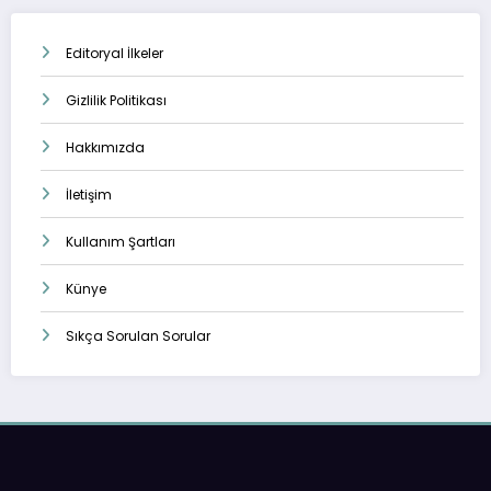
Editoryal İlkeler
Gizlilik Politikası
Hakkımızda
İletişim
Kullanım Şartları
Künye
Sıkça Sorulan Sorular