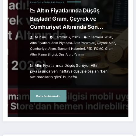
EKONOMI HABERLERI
FINANS
📉 Altın Fiyatlarında Düşüş
Başladı! Gram, Çeyrek ve
Cumhuriyet Altınında Son
Durum (7 Temmuz 2026)
,
Muhsin
Temmuz 7, 2026
7 Temmuz 2026
,
,
,
,
Altın Fiyatları
Altın Piyasası
Altın Yorumları
Çeyrek Altın
,
,
,
,
Cumhuriyet Altını
Ekonomi Haberleri
FED
FOMC
Gram
,
,
,
Altın
Kamu Bilgisi
Ons Altın
Yatırım
📉 Altın Fiyatlarında Düşüş Sürüyor Altın
piyasasında yeni haftaya düşüşle başlanırken
yatırımcıların gözü bu hafta…
Daha fazlasını oku