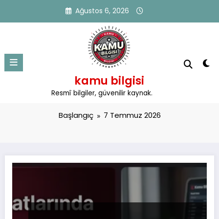
İçeriğe
Ağustos 6, 2026
atla
kamu bilgisi
Etiket: 7 Temmuz 2026
Resmî bilgiler, güvenilir kaynak.
Başlangıç
7 Temmuz 2026