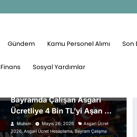
Gündem
Kamu Personel Alımı
Son 
i
Finans
Sosyal Yardımlar
ASGARI ÜCRET
ÇALIŞMA HAYATI
EKONOMI HABERLERI
💰 Uzman İsim Hesapladı:
Bayramda Çalışan Asgari
Ücretliye 4 Bin TL’yi Aşan Ek
Ödeme
Muhsin
Mayıs 26, 2026
Asgari Ücret
,
,
2026
Asgari Ücret Hesaplama
Bayram Çalışma