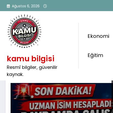
İçeriğe
Ağustos 6, 2026
atla
Ekonomi
Etiket: bayram ek ödemes
Eğitim
kamu bilgisi
Resmî bilgiler, güvenilir
kaynak.