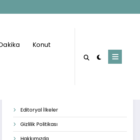
Dakika
Konut
Başlangıç
bayram ek ödemesi
Editoryal İlkeler
Gizlilik Politikası
Hakkımızda