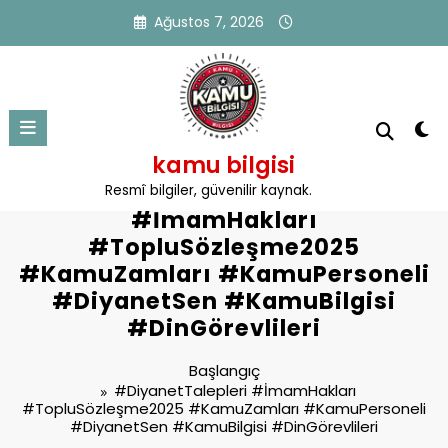
İçeriğe
Ağustos 7, 2026
atla
kamu bilgisi
Etiket: #DiyanetTalepleri
Resmî bilgiler, güvenilir kaynak.
#İmamHakları
#TopluSözleşme2025
#KamuZamları #KamuPersoneli
#DiyanetSen #KamuBilgisi
#DinGörevlileri
Başlangıç
#DiyanetTalepleri #İmamHakları
#TopluSözleşme2025 #KamuZamları #KamuPersoneli
#DiyanetSen #KamuBilgisi #DinGörevlileri