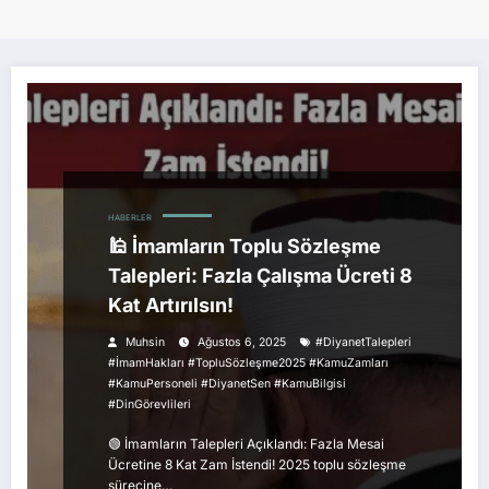
HABERLER
🕌 İmamların Toplu Sözleşme
Talepleri: Fazla Çalışma Ücreti 8
Kat Artırılsın!
Muhsin
Ağustos 6, 2025
#DiyanetTalepleri
#İmamHakları #TopluSözleşme2025 #KamuZamları
#KamuPersoneli #DiyanetSen #KamuBilgisi
#DinGörevlileri
🟢 İmamların Talepleri Açıklandı: Fazla Mesai
Ücretine 8 Kat Zam İstendi! 2025 toplu sözleşme
sürecine…