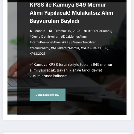
KPSS ile Kamuya 649 Memur
Alımı Yapılacak! Mülakatsız Alım
Başvuruları Başladı
,
Muhsin
Temmuz 16, 2025
#BüroPersoneli
,
,
#DevletDemiryolları
#DüzMemurAlımı
,
,
#KamuPersonelAlımı
#KPSSMemurTercihleri
,
,
,
,
#MemurAlımı
#MülakatsızMemur
#SGKAlım
#TEİAŞ
KPSS2025
✅ Kamuya KPSS tercihleriyle toplam 649 memur
alımı yapılacak. Bakanlıklar ve farklı devlet
kurumlarında istihdam…
Daha fazlasını oku