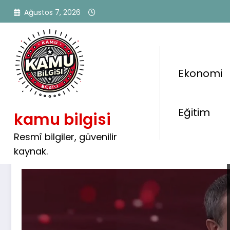
İçeriğe
Ağustos 7, 2026
atla
Ekonomi
Etiket: #eğitimdeğişikliği
Eğitim
kamu bilgisi
Resmî bilgiler, güvenilir
kaynak.