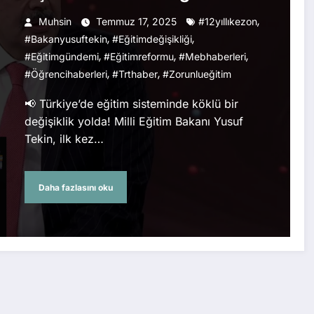
Kısalıyor 🎓
,
Muhsin
Temmuz 17, 2025
#12yıllıkezon
,
,
#bakanyusuftekin
#eğitimdeğişikliği
,
,
,
#eğitimgündemi
#eğitimreformu
#mebhaberleri
,
,
#öğrencihaberleri
#trthaber
#zorunlueğitim
📢 Türkiye’de eğitim sisteminde köklü bir
değişiklik yolda! Milli Eğitim Bakanı Yusuf
Tekin, ilk kez…
Daha fazlasını oku