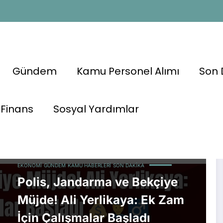
Gündem
Kamu Personel Alımı
Son 
Finans
Sosyal Yardımlar
EKONOMI
GÜNDEM
KAMU HABERLERI
SON DAKIKA
Polis, Jandarma ve Bekçiye
Müjde! Ali Yerlikaya: Ek Zam
İçin Çalışmalar Başladı