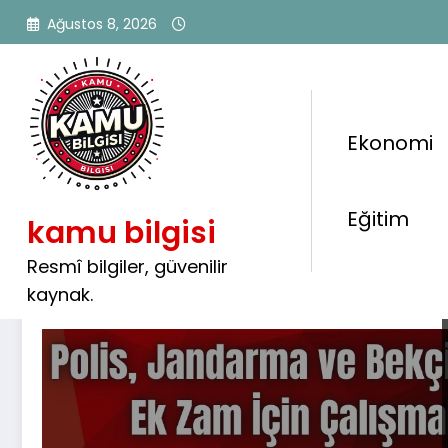
İçeriğe
Ağustos 8, 2026
atla
Ekonomi
Etiket: #emniyet
Eğitim
kamu bilgisi
Resmî bilgiler, güvenilir
kaynak.