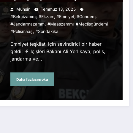
Muhsin
Temmuz 13, 2025
,
,
,
,
#bekçizammı
#ekzam
#emniyet
#gündem
,
,
,
#jandarmazammı
#maaşzammı
#meclisgündemi
,
#polismaaşı
#sondakika
Emniyet teşkilatı için sevindirici bir haber
geldi! 🎉 İçişleri Bakanı Ali Yerlikaya, polis,
jandarma ve…
Daha fazlasını oku