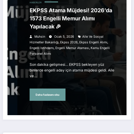
HABERLER
EKPSS Atama Müjdesi! 2026’da
1573 Engelli Memur Alımı
Yapılacak 🎉
Muhsin
Ocak 5, 2026
Aile Ve Sosyal
,
,
,
Hizmetler Bakanlığı
Ekpss 2026
Ekpss Engelli Alımı
,
,
Engelli Istihdamı
Engelli Memur Ataması
Kamu Engelli
Personel Alımı
Son dakika gelişmesi… EKPSS bekleyen yüz
binlerce engelli aday için atama müjdesi geldi. Aile
ve…
Daha fazlasını oku