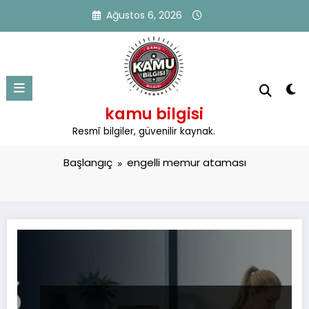
İçeriğe
Ağustos 6, 2026
atla
kamu bilgisi
Etiket: engelli memur ataması
Resmî bilgiler, güvenilir kaynak.
Başlangıç
engelli memur ataması