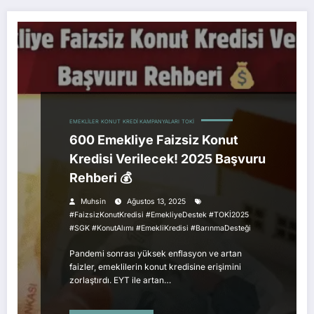
EMEKLILER
KONUT
KREDI KAMPANYALARI
TOKI
600 Emekliye Faizsiz Konut
Kredisi Verilecek! 2025 Başvuru
Rehberi 💰
Muhsin
Ağustos 13, 2025
#FaizsizKonutKredisi #EmekliyeDestek #TOKİ2025
#SGK #KonutAlımı #EmekliKredisi #BarınmaDesteği
Pandemi sonrası yüksek enflasyon ve artan
faizler, emeklilerin konut kredisine erişimini
zorlaştırdı. EYT ile artan…