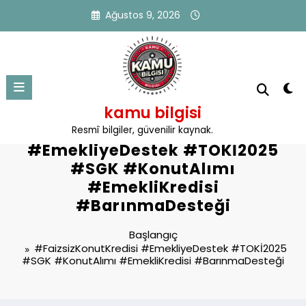
İçeriğe
Ağustos 9, 2026
atla
kamu bilgisi
Etiket: #FaizsizKonutKredisi
Resmî bilgiler, güvenilir kaynak.
#EmekliyeDestek #TOKİ2025
#SGK #KonutAlımı
#EmekliKredisi
#BarınmaDesteği
Başlangıç
#FaizsizKonutKredisi #EmekliyeDestek #TOKİ2025
#SGK #KonutAlımı #EmekliKredisi #BarınmaDesteği