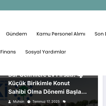
Gündem
Kamu Personel Alımı
Son 
fikası
Finans
Sosyal Yardımlar
EKONOMI
GÜNDEM
KONUT
Dar Gelirlilere Ev Fırsatı! 🏘️
Küçük Birikimle Konut
Sahibi Olma Dönemi Başladı
💼💰
Muhsin
Temmuz 17, 2025