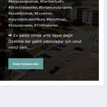
,
,
#borsadanevalmak
#darGelirliyeEv
,
,
#ekonomihaberleri
#emlakkonutprojeleri
,
,
#evsahibiolmak
#evyatırımı
,
,
#gayrimenkulsertifikası
#konutfırsatı
,
#sosyalprojeler
#TOKİhaberleri
📢 Ev sahibi olmak artık hayal değil!
Özellikle dar gelirli vatandaşlar için umut
verici yeni…
Daha fazlasını oku