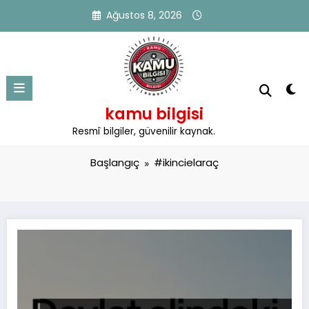
İçeriğe
Ağustos 8, 2026
atla
kamu bilgisi
Etiket: #ikincielaraç
Resmî bilgiler, güvenilir kaynak.
Başlangıç
#ikincielaraç