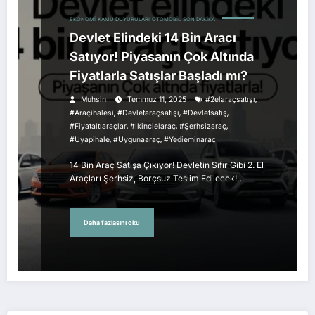
EKONOMI
KAMU DUYURULARI
OTOMOBIL
SON DAKIKA
Devlet Elindeki 14 Bin Aracı
Satıyor! Piyasanın Çok Altında
Fiyatlarla Satışlar Başladı mı?
,
Muhsin
Temmuz 11, 2025
#2elaraçsatışı
,
,
,
#araçihalesi
#devletaraçsatışı
#devletsatış
,
,
,
#fiyataltıaraçlar
#ikincielaraç
#şerhsizaraç
,
,
#uyapihale
#uygunaaraç
#yedieminaraç
14 Bin Araç Satışa Çıkıyor! Devletin Sıfır Gibi 2. El
Araçları Şerhsiz, Borçsuz Teslim Edilecek!…
Daha fazlasını oku