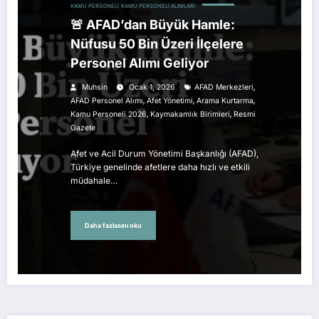
KAMU PERSONELI
KAMU PERSONELI ALIMLARI
🚨 AFAD’dan Büyük Hamle:
Nüfusu 50 Bin Üzeri İlçelere
Personel Alımı Geliyor
,
Muhsin
Ocak 1, 2026
AFAD Merkezleri
,
,
,
AFAD Personel Alımı
Afet Yönetimi
Arama Kurtarma
,
,
Kamu Personeli 2026
Kaymakamlık Birimleri
Resmi
Gazete
Afet ve Acil Durum Yönetimi Başkanlığı (AFAD),
Türkiye genelinde afetlere daha hızlı ve etkili
müdahale…
Daha fazlasını oku