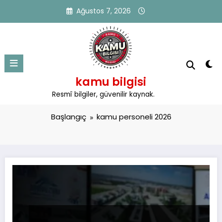
İçeriğe
Ağustos 7, 2026
atla
kamu bilgisi
Etiket: kamu personeli 2026
Resmî bilgiler, güvenilir kaynak.
Başlangıç
kamu personeli 2026