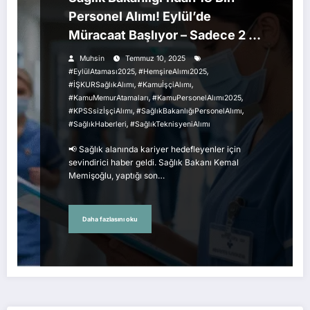
Personel Alımı! Eylül’de
Müracaat Başlıyor – Sadece 2 Ay
Kaldı!
Muhsin
Temmuz 10, 2025
,
,
#EylülAtaması2025
#HemşireAlımı2025
,
,
#İŞKURSağlıkAlımı
#KamuİşçiAlımı
,
,
#KamuMemurAtamaları
#KamuPersonelAlımı2025
,
,
#KPSSsizİşçiAlımı
#SağlıkBakanlığıPersonelAlımı
,
#SağlıkHaberleri
#SağlıkTeknisyeniAlımı
📢 Sağlık alanında kariyer hedefleyenler için
sevindirici haber geldi. Sağlık Bakanı Kemal
Memişoğlu, yaptığı son…
Daha fazlasını oku