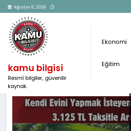
İçeriğe
Ağustos 6, 2026
atla
Ekonomi
Etiket: #KonutArsası
Eğitim
kamu bilgisi
Resmî bilgiler, güvenilir
kaynak.