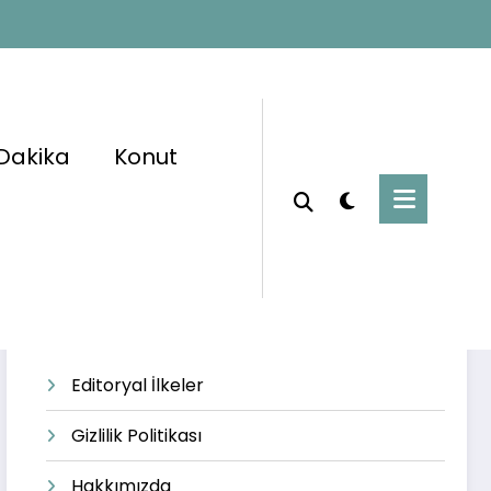
Dakika
Konut
Başlangıç
#KonutArsası
Editoryal İlkeler
Gizlilik Politikası
Hakkımızda