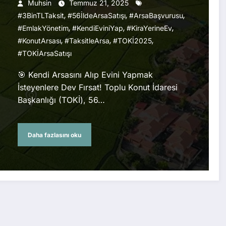
Arsa Satışı Başladı 🏡💥
Muhsin
Temmuz 21, 2025
,
,
,
#3BinTLTaksit
#56İldeArsaSatışı
#ArsaBaşvurusu
,
,
,
#EmlakYönetim
#KendiEviniYap
#KiraYerineEv
,
,
,
#KonutArsası
#TaksitleArsa
#TOKİ2025
#TOKİArsaSatışı
🎯 Kendi Arsasını Alıp Evini Yapmak
İsteyenlere Dev Fırsat! Toplu Konut İdaresi
Başkanlığı (TOKİ), 56…
Daha fazlasını oku