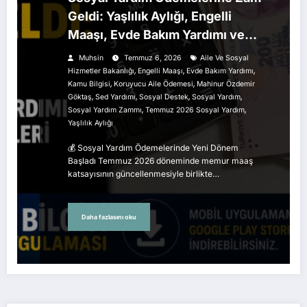
Geldi: Yaşlılık Aylığı, Engelli
Maaşı, Evde Bakım Yardımı ve
SED Destekleri Arttı
Muhsin
Temmuz 6, 2026
Aile Ve Sosyal
,
,
,
Hizmetler Bakanlığı
Engelli Maaşı
Evde Bakım Yardımı
,
,
Kamu Bilgisi
Koruyucu Aile Ödemesi
Mahinur Özdemir
,
,
,
,
Göktaş
Sed Yardımı
Sosyal Destek
Sosyal Yardım
,
,
Sosyal Yardım Zammı
Temmuz 2026 Sosyal Yardım
Yaşlılık Aylığı
💰 Sosyal Yardım Ödemelerinde Yeni Dönem
Başladı Temmuz 2026 döneminde memur maaş
katsayısının güncellenmesiyle birlikte…
Daha fazlasını oku