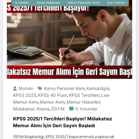
İş Ilanları
Kamu Haberleri
Kamu Personel Alımı
Son Dakika
Muhsin
Kamu Personel Alımı
Kamubilgisi
,
,
KPSS 2025
KPSS 40 Puan
KPSS Tercihleri
Lise
,
,
,
Memur Alımı
Memur Alımı
Memur Haberleri
,
,
,
Mülakatsız Atama
ÖSYM
0 Yorumlar
,
KPSS 2025/1 Tercihleri Başlıyor! Mülakatsız
Memur Alımı İçin Geri Sayım Başladı
ÖSYM Başkanlığı, KPSS 2025/1 kapsamında yapılacak