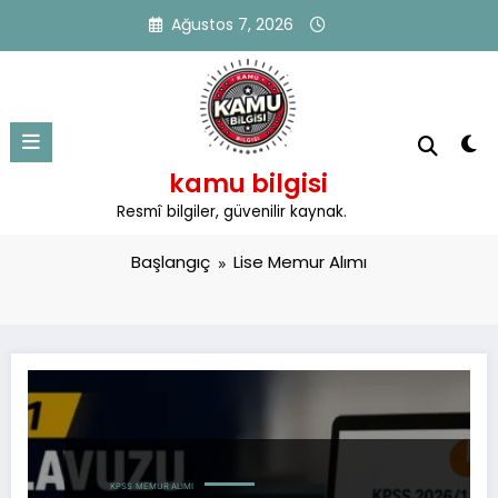
İçeriğe
Ağustos 7, 2026
atla
kamu bilgisi
Etiket: Lise Memur Alımı
Resmî bilgiler, güvenilir kaynak.
Başlangıç
Lise Memur Alımı
KPSS
MEMUR ALIMI