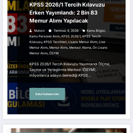
KPSS 2026/1 Tercih Kılavuzu
Erken Yayımlandı: 2 Bin 83
Memur Alımı Yapılacak
,
Muhsin
Temmuz 4, 2026
Kamu Bilgisi
,
,
Kamu Personel Alımı
KPSS 2026/1
KPSS Tercih
,
,
,
Kılavuzu
KPSS Tercihleri
Lisans Memur Alımı
Lise
,
,
,
Memur Alımı
Memur Alımı
Merkezi Atama
Ön Lisans
,
Memur Alımı
ÖSYM
KPSS 2026/1 Tercih Kılavuzu Yayımlandı Ölçme,
Seçme ve Yerleştirme Merkezi (ÖSYM),
milyonlarca adayın beklediği KPSS…
Daha fazlasını oku