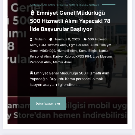
KAMU İLANLARI
KAMU PERSONEL ALIMI
PERSONEL ALIMLARI
👮 Emniyet Genel Müdürlüğü
500 Hizmetli Alımı Yapacak! 78
İlde Başvurular Başlıyor
Muhsin
Temmuz 8, 2026
500 Hizmetli
,
,
,
Alımı
EGM Hizmetli Alımı
Egm Personel Alımı
Emniyet
,
,
,
Genel Müdürlüğü
Hizmetli Alımı
Kamu Bilgisi
Kamu
,
,
,
Personel Alımı
Kariyer Kapısı
KPSS P94
Lise Mezunu
,
Personel Alımı
Memur Alımı
🚔 Emniyet Genel Müdürlüğü 500 Hizmetli Alımı
Yapacağını Duyurdu Kamu personeli olmak
isteyen adayları ilgilendiren…
Daha fazlasını oku