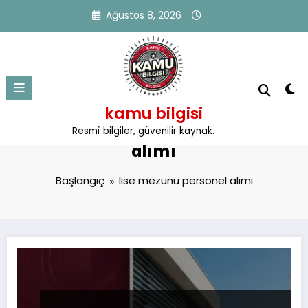
İçeriğe
Ağustos 8, 2026
atla
kamu bilgisi
Etiket: lise mezunu personel
Resmî bilgiler, güvenilir kaynak.
alımı
Başlangıç
lise mezunu personel alımı