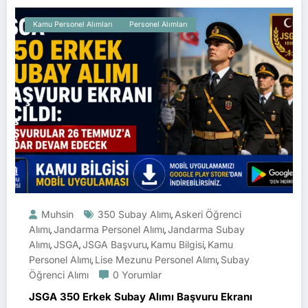
Kamu Personel Alımları
Personel Alımları
Muhsin
350 Subay Alımı
Askeri Öğrenci
,
Alımı
Jandarma Personel Alımı
Jandarma Subay
,
,
Alımı
JSGA
JSGA Başvuru
Kamu Bilgisi
Kamu
,
,
,
,
Personel Alımı
Lise Mezunu Personel Alımı
Subay
,
,
Öğrenci Alımı
0 Yorumlar
JSGA 350 Erkek Subay Alımı Başvuru Ekranı