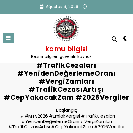
İçeriğe
Ağustos 6, 2026
atla
kamu bilgisi
Etiket: #MTV2026 #EmlakVergisi
Resmî bilgiler, güvenilir kaynak.
#TrafikCezaları
#YenidenDeğerlemeOranı
#VergiZamları
#TrafikCezasıArtışı
#CepYakacakZam #2026Vergiler
Başlangıç
#MTV2026 #EmlakVergisi #TrafikCezaları
#YenidenDeğerlemeOranı #VergiZamları
#TrafikCezasıArtışı #CepYakacakZam #2026Vergiler