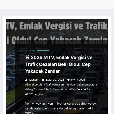
EKONOMI
🚨 2026 MTV, Emlak Vergisi ve
Trafik Cezaları Belli Oldu! Cep
Yakacak Zamlar
Muhsin
Eylül 30, 2025
#MTV2026
#EmlakVergisi #TrafikCezaları #YenidenDeğerlemeOranı
#VergiZamları #TrafikCezasıArtışı #CepYakacakZam
#2026Vergiler
Yeni yıl yaklaşırken milyonlarca araç sahibi ve ev
sahibi vatandaşın merakla beklediği haber geldi.
2026…