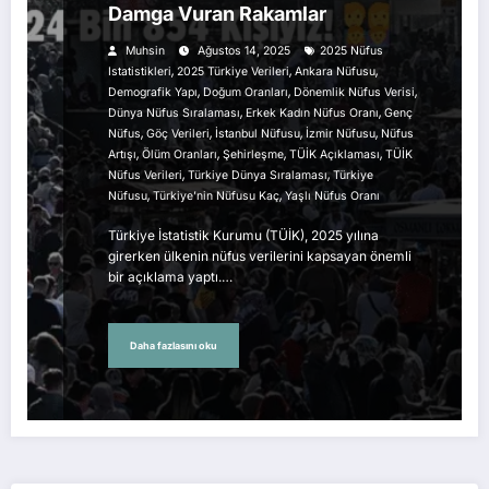
Damga Vuran Rakamlar
Muhsin
Ağustos 14, 2025
2025 Nüfus
,
,
,
Istatistikleri
2025 Türkiye Verileri
Ankara Nüfusu
,
,
,
Demografik Yapı
Doğum Oranları
Dönemlik Nüfus Verisi
,
,
Dünya Nüfus Sıralaması
Erkek Kadın Nüfus Oranı
Genç
,
,
,
,
Nüfus
Göç Verileri
İstanbul Nüfusu
İzmir Nüfusu
Nüfus
,
,
,
,
Artışı
Ölüm Oranları
Şehirleşme
TÜİK Açıklaması
TÜİK
,
,
Nüfus Verileri
Türkiye Dünya Sıralaması
Türkiye
,
,
Nüfusu
Türkiye’nin Nüfusu Kaç
Yaşlı Nüfus Oranı
Türkiye İstatistik Kurumu (TÜİK), 2025 yılına
girerken ülkenin nüfus verilerini kapsayan önemli
bir açıklama yaptı.…
Daha fazlasını oku