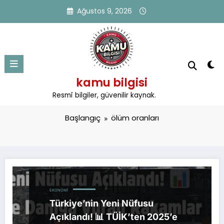
İçeriğe
Ağustos 9, 2026
atla
kamu bilgisi
Etiket: ölüm oranları
Resmî bilgiler, güvenilir kaynak.
Başlangıç
ölüm oranları
EKONOMI
Türkiye’nin Yeni Nüfusu
Açıklandı! 📊 TÜİK’ten 2025’e