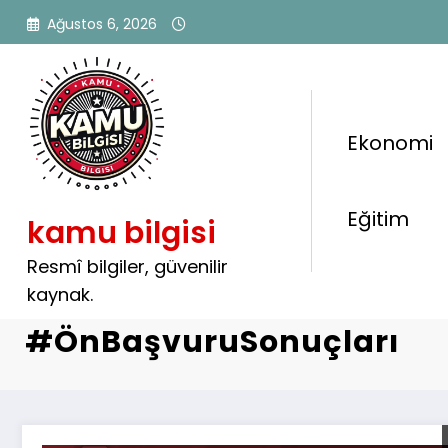
İçeriğe
Ağustos 6, 2026
atla
Ekonomi
Etiket: #PMYO #PolisAlım
Eğitim
kamu bilgisi
#PolisAkademisi #PMYO
#PolisMeslekYüksekokul
Resmî bilgiler, güvenilir
kaynak.
#KamuPersonelAlımı
#ÖnBaşvuruSonuçları