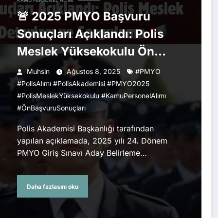
KAMU PERSONEL ALIMI
🚨 2025 PMYO Başvuru
Sonuçları Açıklandı: Polis
Meslek Yüksekokulu Ön
Başvuru Detayları ve
Muhsin
Ağustos 8, 2025
#PMYO
Sorgulama 📢
#PolisAlımı #PolisAkademisi #PMYO2025
#PolisMeslekYüksekokulu #KamuPersonelAlımı
#ÖnBaşvuruSonuçları
Polis Akademisi Başkanlığı tarafından
yapılan açıklamada, 2025 yılı 24. Dönem
PMYO Giriş Sınavı Aday Belirleme…
Daha fazlasını oku