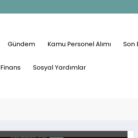
Gündem
Kamu Personel Alımı
Son 
ı
Finans
Sosyal Yardımlar
2025
#PMYO
u
#Pol