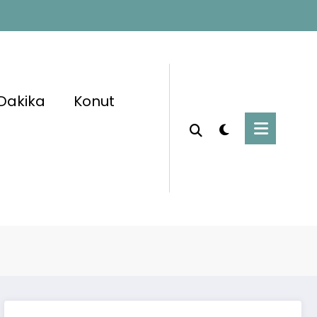
Dakika
Konut
Başlangıç
 #PolisAlımı #PolisAkademisi #PMYO2025
isMeslekYüksekokulu #KamuPersonelAlımı
#ÖnBaşvuruSonuçları