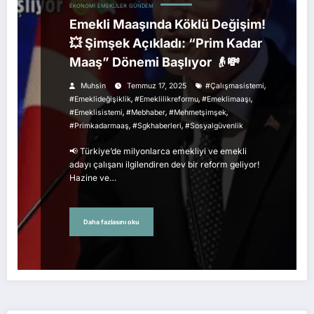
EKONOMI
EMEKLILER
GÜNDEM
Emekli Maaşında Köklü Değişim!
💥 Şimşek Açıkladı: “Prim Kadar
Maaş” Dönemi Başlıyor 👴💸
,
Muhsin
Temmuz 17, 2025
#çalışmasistemi
,
,
,
#emeklideğişiklik
#emeklilikreformu
#emeklimaaşı
,
,
,
#emeklisistemi
#mebhaber
#mehmetşimşek
,
,
#primkadarmaaş
#sgkhaberleri
#sosyalgüvenlik
📢 Türkiye’de milyonlarca emekliyi ve emekli
adayı çalışanı ilgilendiren dev bir reform geliyor!
Hazine ve…
Daha fazlasını oku