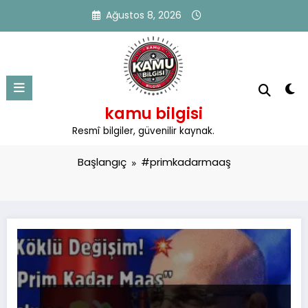
İçeriğe
Ağustos 8, 2026
atla
kamu bilgisi
Etiket: #primkadarmaaş
Resmî bilgiler, güvenilir kaynak.
Başlangıç
#primkadarmaaş