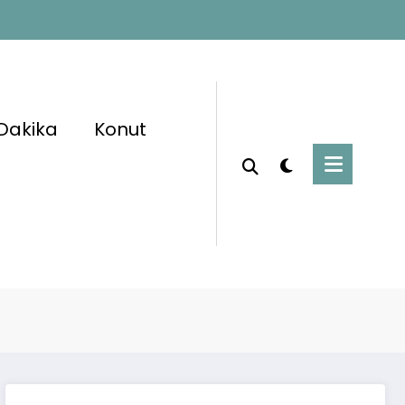
Dakika
Konut
Başlangıç
Görevlisi #HastanePersoneli #Kamuİlanları
et #HastaneTemizliği #2025PersonelAlımı