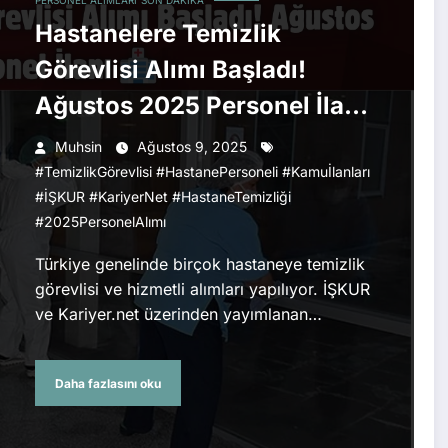
PERSONEL ALIMLARI
SON DAKIKA
Hastanelere Temizlik
Görevlisi Alımı Başladı!
Ağustos 2025 Personel İlanı
🏥
Muhsin
Ağustos 9, 2025
#TemizlikGörevlisi #HastanePersoneli #Kamuİlanları
#İŞKUR #KariyerNet #HastaneTemizliği
#2025PersonelAlımı
Türkiye genelinde birçok hastaneye temizlik
görevlisi ve hizmetli alımları yapılıyor. İŞKUR
ve Kariyer.net üzerinden yayımlanan…
Daha fazlasını oku