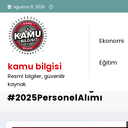
İçeriğe
Ağustos 8, 2026
atla
Ekonomi
Etiket: #TemizlikGörevlisi
Eğitim
kamu bilgisi
#HastanePersoneli #Kam
#İŞKUR #KariyerNet
Resmî bilgiler, güvenilir
kaynak.
#HastaneTemizliği
#2025PersonelAlımı