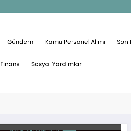
Gündem
Kamu Personel Alımı
Son 
Finans
Sosyal Yardımlar
uİlanları
#Temizlik
#İŞKUR #KariyerN