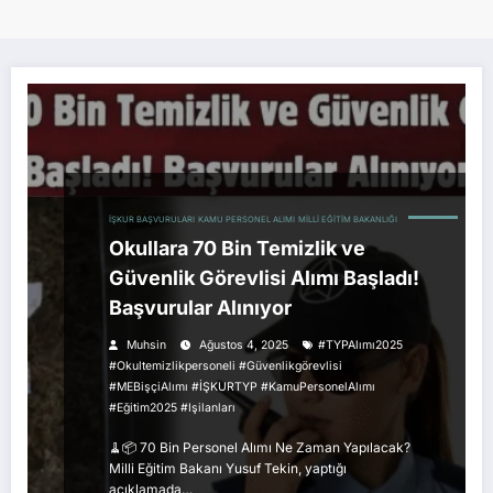
İŞKUR BAŞVURULARI
KAMU PERSONEL ALIMI
MILLI EĞITIM BAKANLIĞI
Okullara 70 Bin Temizlik ve
Güvenlik Görevlisi Alımı Başladı!
Başvurular Alınıyor
Muhsin
Ağustos 4, 2025
#TYPAlımı2025
#okultemizlikpersoneli #güvenlikgörevlisi
#MEBişçiAlımı #İŞKURTYP #kamuPersonelAlımı
#eğitim2025 #işilanları
🧹📦 70 Bin Personel Alımı Ne Zaman Yapılacak?
Milli Eğitim Bakanı Yusuf Tekin, yaptığı
açıklamada…