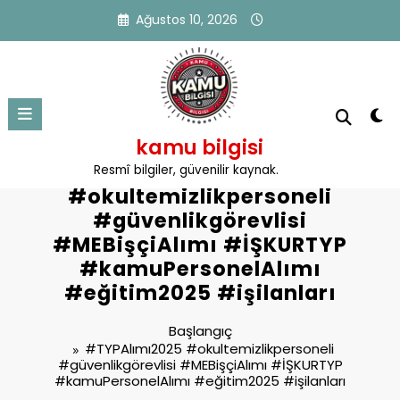
İçeriğe
Ağustos 10, 2026
atla
kamu bilgisi
Etiket: #TYPAlımı2025
Resmî bilgiler, güvenilir kaynak.
#okultemizlikpersoneli
#güvenlikgörevlisi
#MEBişçiAlımı #İŞKURTYP
#kamuPersonelAlımı
#eğitim2025 #işilanları
Başlangıç
#TYPAlımı2025 #okultemizlikpersoneli
#güvenlikgörevlisi #MEBişçiAlımı #İŞKURTYP
#kamuPersonelAlımı #eğitim2025 #işilanları