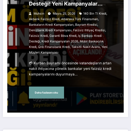
Desteği! Yeni Kampanyalar
Açıklandı
,
Muhsin
Mayıs 25, 2026
140 Bin Tl Kredi
,
,
Akbank Faizsiz Kredi
Albaraka Türk Finansman
,
,
Bankaların Kredi Kampanyaları
Bayram Kredisi
,
,
Denizbank Kredi Kampanyası
Faizsiz Ihtiyaç Kredisi
,
,
Faizsiz Kredi
Garanti Bbva Kredi
Iş Bankası Kredi
,
,
Desteği
Kredi Kampanyaları 2026
Mobil Bankacılık
,
,
,
Kredi
Qnb Finansbank Kredi
Taksitli Nakit Avans
Yeni
Müşteri Kampanyası
💳 Kurban Bayramı öncesinde vatandaşların artan
nakit ihtiyacına yönelik bankalar yeni faizsiz kredi
kampanyalarını duyurmaya…
Daha fazlasını oku