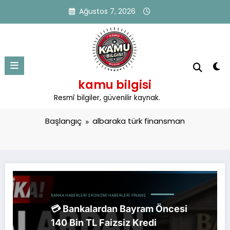
İçeriğe
Ağustos 7, 2026
atla
kamu bilgisi
Etiket: albaraka türk finansman
Resmî bilgiler, güvenilir kaynak.
Başlangıç
albaraka türk finansman
BANKA HABERLERI
EKONOMI HABERLERI
FINANS
💳 Bankalardan Bayram Öncesi
140 Bin TL Faizsiz Kredi