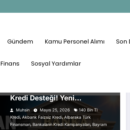
Gündem
Kamu Personel Alımı
Son 
s
Finans
Sosyal Yardımlar
BANKA HABERLERI
EKONOMI HABERLERI
FINANS
💳 Bankalardan Bayram
Öncesi 140 Bin TL Faizsiz
Kredi Desteği! Yeni
Kampanyalar Açıklandı
Muhsin
Mayıs 25, 2026
140 Bin Tl
,
,
Kredi
Akbank Faizsiz Kredi
Albaraka Türk
,
,
Finansman
Bankaların Kredi Kampanyaları
Bayram