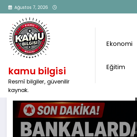
İçeriğe
Ağustos 7, 2026
atla
Ekonomi
Etiket: taksitli nakit avan
Eğitim
kamu bilgisi
Resmî bilgiler, güvenilir
kaynak.