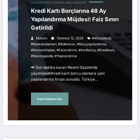
EKONOMI
FINANS
GÜNDEM
KAMU HABERLERI
Kredi Kartı Borçlarına 48 Ay
Yapılandırma Müjdesi! Faiz Sınırı
Getirildi
,
Muhsin
Temmuz 12, 2025
#48aytaksit
,
,
,
#bankahaberleri
#bdkkararı
#borçyapılandırma
,
,
,
,
#ekonomihaber
#faizindirimi
#kartborcu
#kredikartı
,
#resmigazete
#yapılandırma
📢 Son dakika kararı Resmî Gazete’de
yayımlandı!Kredi kartı borcu olanlara yeni
yapılandırma fırsatı sunuldu. Türkiye…
Daha fazlasını oku