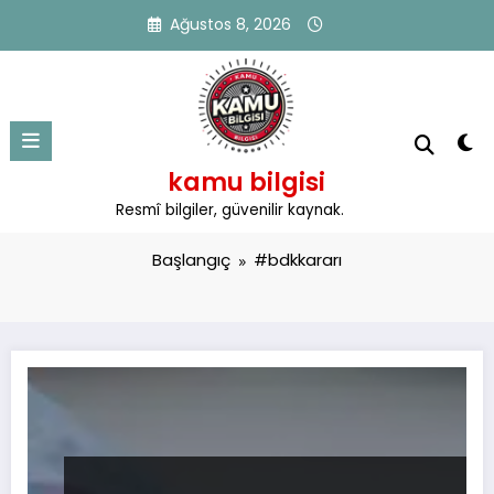
İçeriğe
Ağustos 8, 2026
atla
kamu bilgisi
Etiket: #bdkkararı
Resmî bilgiler, güvenilir kaynak.
Başlangıç
#bdkkararı