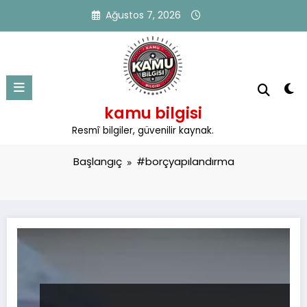
İçeriğe
Ağustos 7, 2026
atla
kamu bilgisi
Etiket: #borçyapılandırma
Resmî bilgiler, güvenilir kaynak.
Başlangıç
#borçyapılandırma