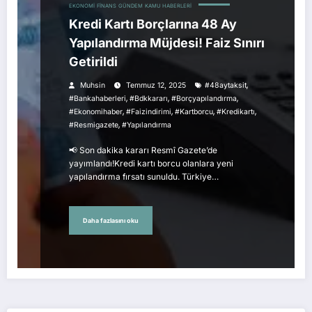
EKONOMI
FINANS
GÜNDEM
KAMU HABERLERI
Kredi Kartı Borçlarına 48 Ay
Yapılandırma Müjdesi! Faiz Sınırı
Getirildi
,
Muhsin
Temmuz 12, 2025
#48aytaksit
,
,
,
#bankahaberleri
#bdkkararı
#borçyapılandırma
,
,
,
,
#ekonomihaber
#faizindirimi
#kartborcu
#kredikartı
,
#resmigazete
#yapılandırma
📢 Son dakika kararı Resmî Gazete’de
yayımlandı!Kredi kartı borcu olanlara yeni
yapılandırma fırsatı sunuldu. Türkiye…
Daha fazlasını oku