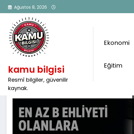
İçeriğe
Ağustos 8, 2026
atla
Ekonomi
Etiket: CE ehliyeti
Eğitim
kamu bilgisi
Resmî bilgiler, güvenilir
kaynak.