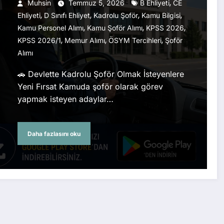
Temmuz’da
,
Muhsin
Temmuz 5, 2026
B Ehliyeti
CE
,
,
,
,
Ehliyeti
D Sınıfı Ehliyet
Kadrolu Şoför
Kamu Bilgisi
,
,
,
Kamu Personel Alımı
Kamu Şoför Alımı
KPSS 2026
,
,
,
KPSS 2026/1
Memur Alımı
ÖSYM Tercihleri
Şoför
Alımı
🚗 Devlette Kadrolu Şoför Olmak İsteyenlere
Yeni Fırsat Kamuda şoför olarak görev
yapmak isteyen adaylar…
Daha fazlasını oku