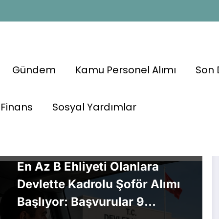
Gündem
Kamu Personel Alımı
Son 
Finans
Sosyal Yardımlar
KAMU PERSONEL ALIMLARI
KPSS
MEMUR ALIMI
PERSONEL
ALIMLARI
En Az B Ehliyeti Olanlara
Devlette Kadrolu Şoför Alımı
Başlıyor: Başvurular 9