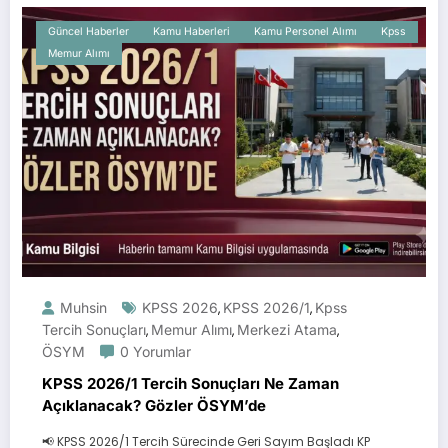
Güncel Haberler
Kamu Haberleri
Kamu Personel Alımı
Kpss
Memur Alımı
Muhsin
KPSS 2026
KPSS 2026/1
Kpss
,
,
Tercih Sonuçları
Memur Alımı
Merkezi Atama
,
,
,
ÖSYM
0 Yorumlar
KPSS 2026/1 Tercih Sonuçları Ne Zaman
Açıklanacak? Gözler ÖSYM’de
📢 KPSS 2026/1 Tercih Sürecinde Geri Sayım Başladı KP