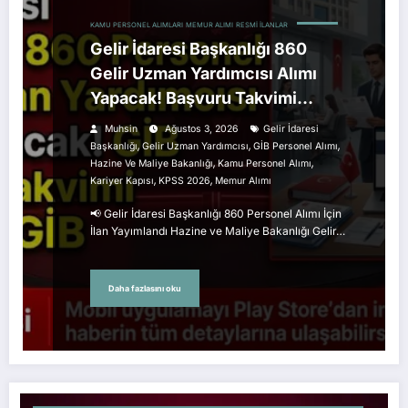
KAMU PERSONEL ALIMLARI
MEMUR ALIMI
RESMI İLANLAR
Gelir İdaresi Başkanlığı 860
Gelir Uzman Yardımcısı Alımı
Yapacak! Başvuru Takvimi
Açıklandı
Muhsin
Ağustos 3, 2026
Gelir İdaresi
,
,
,
Başkanlığı
Gelir Uzman Yardımcısı
GİB Personel Alımı
,
,
Hazine Ve Maliye Bakanlığı
Kamu Personel Alımı
,
,
Kariyer Kapısı
KPSS 2026
Memur Alımı
📢 Gelir İdaresi Başkanlığı 860 Personel Alımı İçin
İlan Yayımlandı Hazine ve Maliye Bakanlığı Gelir…
Daha fazlasını oku