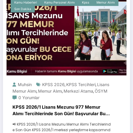
Kamu Haberleri
Kamu Personel Alımı
Kpss
Memur Alımı
Son Dakika
Muhsin
KPSS 2026
KPSS Tercihleri
Lisans
,
,
Memur Alımı
Memur Alımı
Merkezi Atama
ÖSYM
,
,
,
0 Yorumlar
KPSS 2026/1 Lisans Mezunu 977 Memur
Alımı Tercihlerinde Son Gün! Başvurular Bu
Gece Sona Eriyor
📢 KPSS 2026/1 Lisans Mezunu Memur Alımı Tercihlerind
e Son Gün KPSS 2026/1 merkezi yerleştirme kapsamınd