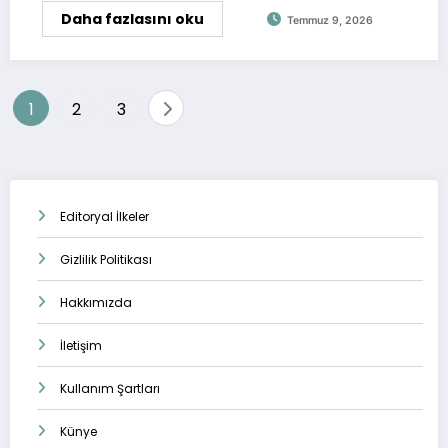
Daha fazlasını oku
Temmuz 9, 2026
Yazı
1
2
3
sayfalaması
Editoryal İlkeler
Gizlilik Politikası
Hakkımızda
İletişim
Kullanım Şartları
Künye