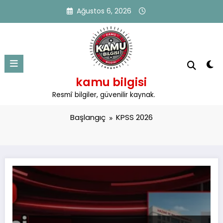
İçeriğe
Ağustos 6, 2026
atla
kamu bilgisi
Etiket: KPSS 2026
Resmî bilgiler, güvenilir kaynak.
Başlangıç
KPSS 2026