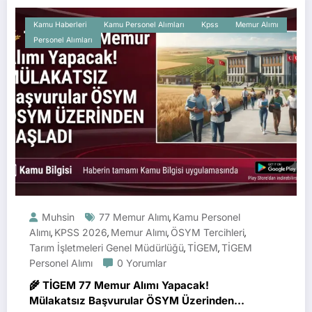
Kamu Haberleri
Kamu Personel Alımları
Kpss
Memur Alımı
Personel Alımları
Muhsin
77 Memur Alımı
Kamu Personel
,
Alımı
KPSS 2026
Memur Alımı
ÖSYM Tercihleri
,
,
,
,
Tarım İşletmeleri Genel Müdürlüğü
TİGEM
TİGEM
,
,
Personel Alımı
0 Yorumlar
🌾 TİGEM 77 Memur Alımı Yapacak!
Mülakatsız Başvurular ÖSYM Üzerinden