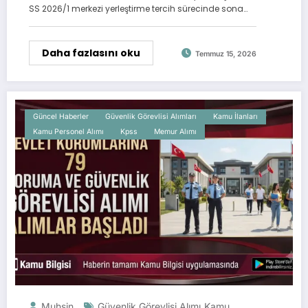
SS 2026/1 merkezi yerleştirme tercih sürecinde sona…
Daha fazlasını oku
Temmuz 15, 2026
Güncel Haberler
Güvenlik Görevlisi Alımları
Kamu İlanları
Kamu Personel Alımı
Kpss
Memur Alımı
Muhsin
Güvenlik Görevlisi Alımı
Kamu
,