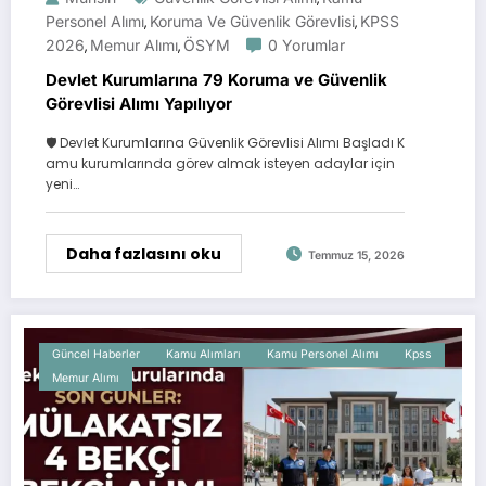
Personel Alımı
Koruma Ve Güvenlik Görevlisi
KPSS
,
,
2026
Memur Alımı
ÖSYM
0 Yorumlar
,
,
Devlet Kurumlarına 79 Koruma ve Güvenlik
Görevlisi Alımı Yapılıyor
🛡️ Devlet Kurumlarına Güvenlik Görevlisi Alımı Başladı K
amu kurumlarında görev almak isteyen adaylar için
yeni…
Daha fazlasını oku
Temmuz 15, 2026
Güncel Haberler
Kamu Alımları
Kamu Personel Alımı
Kpss
Memur Alımı