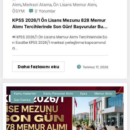
Alımı
Merkezi Atama
Ön Lisans Memur Alımı
,
,
,
ÖSYM
0 Yorumlar
KPSS 2026/1 Ön Lisans Mezunu 828 Memur
Alımı Tercihlerinde Son Gün! Başvurular Bu
Gece Bitiyor
📢 KPSS 2026/1 Ön Lisans Memur Alımı Tercihlerinde So
n Saatler KPSS 2026/1 merkezi yerleştirme kapsamınd
a…
Daha fazlasını oku
Temmuz 17, 2026
Kamu Haberleri
Kamu Personel Alımı
Kpss
Memur Alımı
Son Dakika