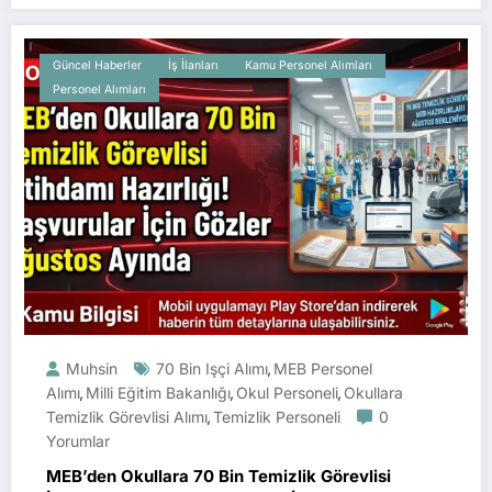
Güncel Haberler
İş İlanları
Kamu Personel Alımları
Personel Alımları
Muhsin
70 Bin Işçi Alımı
MEB Personel
,
Alımı
Milli Eğitim Bakanlığı
Okul Personeli
Okullara
,
,
,
Temizlik Görevlisi Alımı
Temizlik Personeli
0
,
Yorumlar
MEB’den Okullara 70 Bin Temizlik Görevlisi