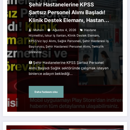
Şehir Hastanelerine KPSS
Şartsız Personel Alımı Başladı!
Klinik Destek Elemanı, Hastane
Hizmetlisi ve Temizlik Görevlisi
Muhsin
Ağustos 4, 2026
Hastane
Alınacak
,
,
,
Hizmetlisi
Iskur Iş Ilanları
Klinik Destek Elemanı
,
,
KPSS’siz Işçi Alımı
Sağlık Personeli
Şehir Hastanesi Iş
,
,
Başvurusu
Şehir Hastanesi Personel Alımı
Temizlik
Görevlisi
🏥 Şehir Hastanelerine KPSS Şartsız Personel
Alımı Başladı Sağlık sektöründe çalışmak isteyen
binlerce adayın beklediği…
Daha fazlasını oku