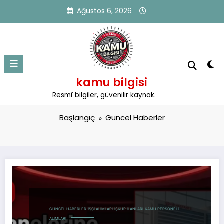
İçeriğe
Ağustos 6, 2026
atla
kamu bilgisi
Kategori: Güncel Haberler
Resmî bilgiler, güvenilir kaynak.
Başlangıç
Güncel Haberler
GÜNCEL HABERLER
İŞÇI ALIMLARI
İŞKUR İLANLARI
KAMU PERSONELI
ALIMLARI