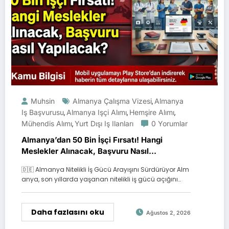
Muhsin
Almanya Çalışma Vizesi
Almanya
,
Iş Başvurusu
Almanya Işçi Alımı
Hemşire Alımı
,
,
,
Mühendis Alımı
Yurt Dışı Iş Ilanları
0 Yorumlar
,
Almanya’dan 50 Bin İşçi Fırsatı! Hangi
Meslekler Alınacak, Başvuru Nasıl
Yapılacak?
🇩🇪 Almanya Nitelikli İş Gücü Arayışını Sürdürüyor Alm
anya, son yıllarda yaşanan nitelikli iş gücü açığını…
Daha fazlasını oku
Ağustos 2, 2026