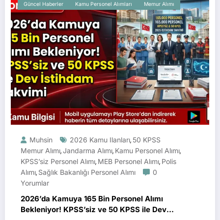
Güncel Haberler
Kamu Personel Alımları
Memur Alımı
Muhsin
2026 Kamu Ilanları
50 KPSS
,
Memur Alımı
Jandarma Alımı
Kamu Personel Alımı
,
,
,
KPSS’siz Personel Alımı
MEB Personel Alımı
Polis
,
,
Alımı
Sağlık Bakanlığı Personel Alımı
0
,
Yorumlar
2026’da Kamuya 165 Bin Personel Alımı
Bekleniyor! KPSS’siz ve 50 KPSS ile Dev