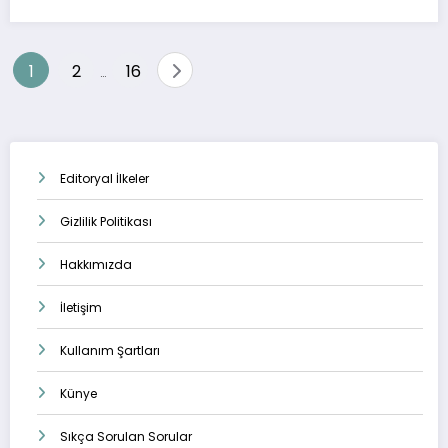
Yazı
1
2
16
…
sayfalaması
Editoryal İlkeler
Gizlilik Politikası
Hakkımızda
İletişim
Kullanım Şartları
Künye
Sıkça Sorulan Sorular