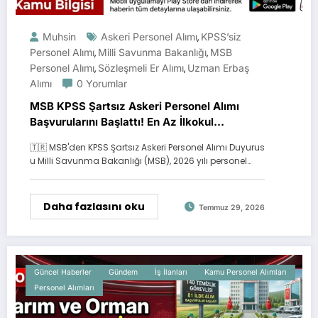
Muhsin
Askeri Personel Alımı
KPSS’siz
,
Personel Alımı
Milli Savunma Bakanlığı
MSB
,
,
Personel Alımı
Sözleşmeli Er Alımı
Uzman Erbaş
,
,
Alımı
0 Yorumlar
MSB KPSS Şartsız Askeri Personel Alımı
Başvurularını Başlattı! En Az İlkokul
Mezunları Başvurabilecek
🇹🇷 MSB'den KPSS Şartsız Askeri Personel Alımı Duyurus
u Milli Savunma Bakanlığı (MSB), 2026 yılı personel…
Daha fazlasını oku
Temmuz 29, 2026
Güncel Haberler
Gündem
İş İlanları
Kamu Personel Alımları
Personel Alımları