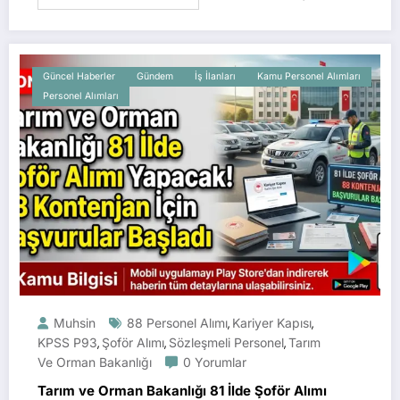
Güncel Haberler
Gündem
İş İlanları
Kamu Personel Alımları
Personel Alımları
Muhsin
88 Personel Alımı
Kariyer Kapısı
,
,
KPSS P93
Şoför Alımı
Sözleşmeli Personel
Tarım
,
,
,
Ve Orman Bakanlığı
0 Yorumlar
Tarım ve Orman Bakanlığı 81 İlde Şoför Alımı