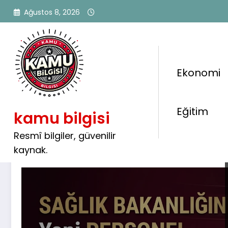
İçeriğe
Ağustos 8, 2026
atla
Ekonomi
Etiket: sürekli işçi alımı
Eğitim
kamu bilgisi
Resmî bilgiler, güvenilir
kaynak.