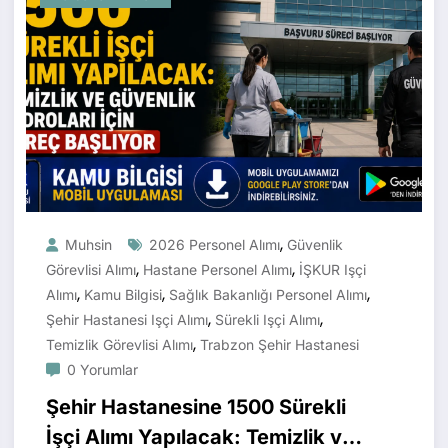
,
Muhsin
2026 Personel Alımı
Güvenlik
,
,
Görevlisi Alımı
Hastane Personel Alımı
İŞKUR Işçi
,
,
,
Alımı
Kamu Bilgisi
Sağlık Bakanlığı Personel Alımı
,
,
Şehir Hastanesi Işçi Alımı
Sürekli Işçi Alımı
,
Temizlik Görevlisi Alımı
Trabzon Şehir Hastanesi
0 Yorumlar
Şehir Hastanesine 1500 Sürekli
İşçi Alımı Yapılacak: Temizlik ve