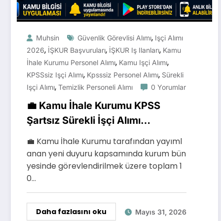
,
Muhsin
Güvenlik Görevlisi Alımı
Işçi Alımı
,
,
,
2026
İŞKUR Başvuruları
İŞKUR Iş Ilanları
Kamu
,
,
İhale Kurumu Personel Alımı
Kamu Işçi Alımı
,
,
KPSSsiz Işçi Alımı
Kpsssiz Personel Alımı
Sürekli
,
Işçi Alımı
Temizlik Personeli Alımı
0 Yorumlar
💼 Kamu İhale Kurumu KPSS
Şartsız Sürekli İşçi Alımı
Yapacak: Başvurular Başlıyor
💼 Kamu İhale Kurumu tarafından yayıml
anan yeni duyuru kapsamında kurum bün
yesinde görevlendirilmek üzere toplam 1
0…
Daha fazlasını oku
Mayıs 31, 2026