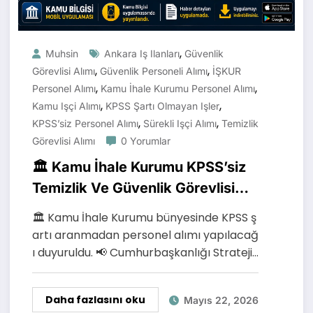
,
Muhsin
Ankara Iş Ilanları
Güvenlik
,
,
Görevlisi Alımı
Güvenlik Personeli Alımı
İŞKUR
,
,
Personel Alımı
Kamu İhale Kurumu Personel Alımı
,
,
Kamu Işçi Alımı
KPSS Şartı Olmayan Işler
,
,
KPSS’siz Personel Alımı
Sürekli Işçi Alımı
Temizlik
Görevlisi Alımı
0 Yorumlar
🏛️ Kamu İhale Kurumu KPSS’siz
Temizlik Ve Güvenlik Görevlisi
Alacak
🏛️ Kamu İhale Kurumu bünyesinde KPSS ş
artı aranmadan personel alımı yapılacağ
ı duyuruldu. 📢 Cumhurbaşkanlığı Strateji…
Daha fazlasını oku
Mayıs 22, 2026