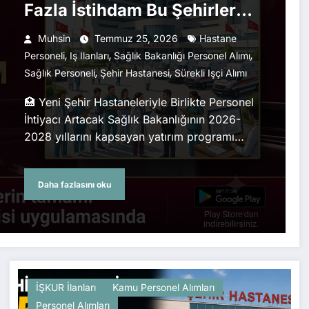
Fazla İstihdam Bu Şehirlerde
Bekleniyor
Muhsin
Temmuz 25, 2026
Hastane
,
,
,
Personeli
Iş Ilanları
Sağlık Bakanlığı Personel Alımı
,
,
Sağlık Personeli
Şehir Hastanesi
Sürekli Işçi Alımı
🏥 Yeni Şehir Hastaneleriyle Birlikte Personel
İhtiyacı Artacak Sağlık Bakanlığının 2026-
2028 yıllarını kapsayan yatırım programı…
Daha fazlasını oku
İŞKUR İlanları
Kamu Personel Alımları
Personel Alımları