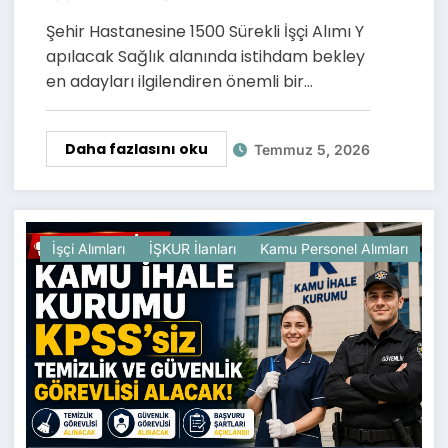
Güvenlik Kadroları İçin Süreç
Şehir Hastanesine 1500 Sürekli İşçi Alımı Y
Başlıyor
apılacak Sağlık alanında istihdam bekley
en adayları ilgilendiren önemli bir…
Daha fazlasını oku
Temmuz 5, 2026
İşçi Alımları
İŞKUR İlanları
Kamu Personel Alımları