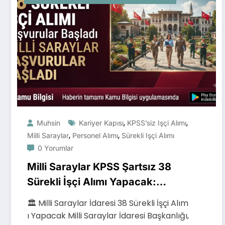
,
,
Muhsin
Kariyer Kapısı
KPSS’siz Işçi Alımı
,
,
Milli Saraylar
Personel Alımı
Sürekli Işçi Alımı
0 Yorumlar
Milli Saraylar KPSS Şartsız 38
Sürekli İşçi Alımı Yapacak:
Başvurular Başladı
🏛️ Milli Saraylar İdaresi 38 Sürekli İşçi Alım
ı Yapacak Milli Saraylar İdaresi Başkanlığı,