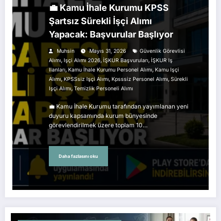
💼 Kamu İhale Kurumu KPSS
Şartsız Sürekli İşçi Alımı
Yapacak: Başvurular Başlıyor
Muhsin
Mayıs 31, 2026
Güvenlik Görevlisi
,
,
,
Alımı
Işçi Alımı 2026
İŞKUR Başvuruları
İŞKUR Iş
,
,
Ilanları
Kamu İhale Kurumu Personel Alımı
Kamu Işçi
,
,
,
Alımı
KPSSsiz Işçi Alımı
Kpsssiz Personel Alımı
Sürekli
,
Işçi Alımı
Temizlik Personeli Alımı
💼 Kamu İhale Kurumu tarafından yayımlanan yeni
duyuru kapsamında kurum bünyesinde
görevlendirilmek üzere toplam 10…
Daha fazlasını oku