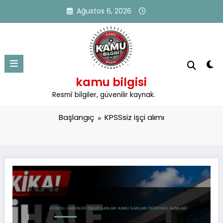
İçeriğe
Ağustos 6, 2026
atla
kamu bilgisi
Etiket: KPSSsiz işçi alımı
Resmî bilgiler, güvenilir kaynak.
Başlangıç
KPSSsiz işçi alımı
GÜNCEL HABERLER
İŞKUR İLANLARI
KAMU İLANLARI
PERSONEL ALIMLARI