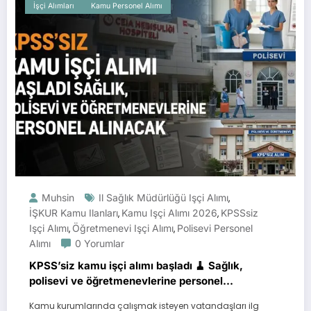
İşçi Alımları
Kamu Personel Alımı
Muhsin
Il Sağlık Müdürlüğü Işçi Alımı
,
İŞKUR Kamu Ilanları
Kamu Işçi Alımı 2026
KPSSsiz
,
,
Işçi Alımı
Öğretmenevi Işçi Alımı
Polisevi Personel
,
,
Alımı
0 Yorumlar
KPSS’siz kamu işçi alımı başladı 🧹 Sağlık,
polisevi ve öğretmenevlerine personel
alınacak
Kamu kurumlarında çalışmak isteyen vatandaşları ilg