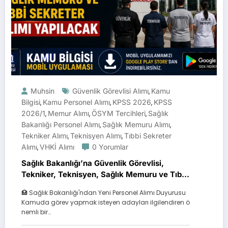
Muhsin
Güvenlik Görevlisi Alımı
Kamu
,
Bilgisi
Kamu Personel Alımı
KPSS 2026
KPSS
,
,
,
2026/1
Memur Alımı
ÖSYM Tercihleri
Sağlık
,
,
,
Bakanlığı Personel Alımı
Sağlık Memuru Alımı
,
,
Tekniker Alımı
Teknisyen Alımı
Tıbbi Sekreter
,
,
Alımı
VHKİ Alımı
0 Yorumlar
,
Sağlık Bakanlığı’na Güvenlik Görevlisi,
Tekniker, Teknisyen, Sağlık Memuru ve Tıbbi
Sekreter Alımı Yapılacak
🏥 Sağlık Bakanlığı'ndan Yeni Personel Alımı Duyurusu
Kamuda görev yapmak isteyen adayları ilgilendiren ö
nemli bir…