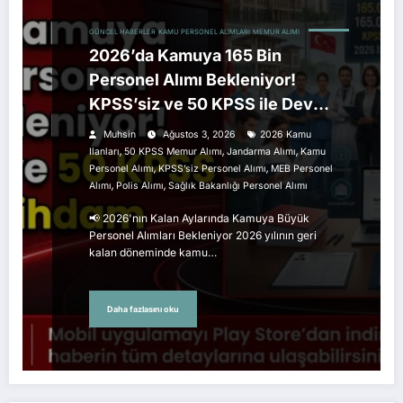
GÜNCEL HABERLER
KAMU PERSONEL ALIMLARI
MEMUR ALIMI
2026’da Kamuya 165 Bin
Personel Alımı Bekleniyor!
KPSS’siz ve 50 KPSS ile Dev
İstihdam Takvimi
Muhsin
Ağustos 3, 2026
2026 Kamu
,
,
,
Ilanları
50 KPSS Memur Alımı
Jandarma Alımı
Kamu
,
,
Personel Alımı
KPSS’siz Personel Alımı
MEB Personel
,
,
Alımı
Polis Alımı
Sağlık Bakanlığı Personel Alımı
📢 2026'nın Kalan Aylarında Kamuya Büyük
Personel Alımları Bekleniyor 2026 yılının geri
kalan döneminde kamu…
Daha fazlasını oku