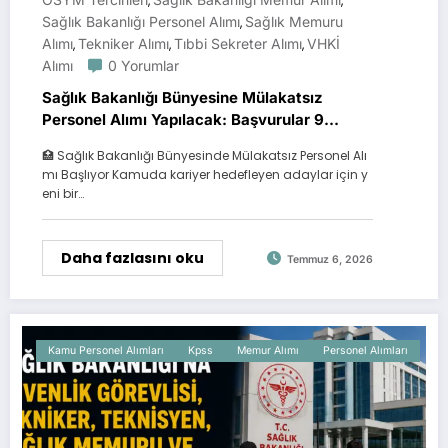
,
,
Sağlık Bakanlığı Personel Alımı
Sağlık Memuru
,
Alımı
Tekniker Alımı
Tıbbi Sekreter Alımı
VHKİ
,
,
,
Alımı
0 Yorumlar
Sağlık Bakanlığı Bünyesine Mülakatsız
Personel Alımı Yapılacak: Başvurular 9
Temmuz’da Başlıyor
🏥 Sağlık Bakanlığı Bünyesinde Mülakatsız Personel Alı
mı Başlıyor Kamuda kariyer hedefleyen adaylar için y
eni bir…
Daha fazlasını oku
Temmuz 6, 2026
Kamu Personel Alımları
Kpss
Memur Alımı
Personel Alımları