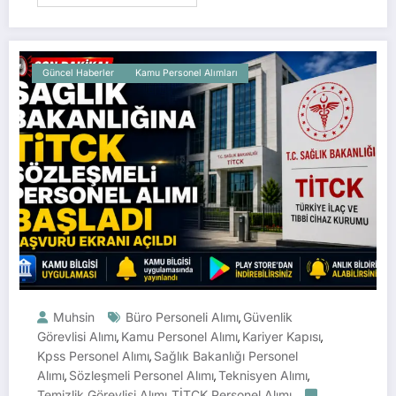
Güncel Haberler
Kamu Personel Alımları
Muhsin
Büro Personeli Alımı
Güvenlik
,
Görevlisi Alımı
Kamu Personel Alımı
Kariyer Kapısı
,
,
,
Kpss Personel Alımı
Sağlık Bakanlığı Personel
,
Alımı
Sözleşmeli Personel Alımı
Teknisyen Alımı
,
,
,
Temizlik Görevlisi Alımı
TİTCK Personel Alımı
,