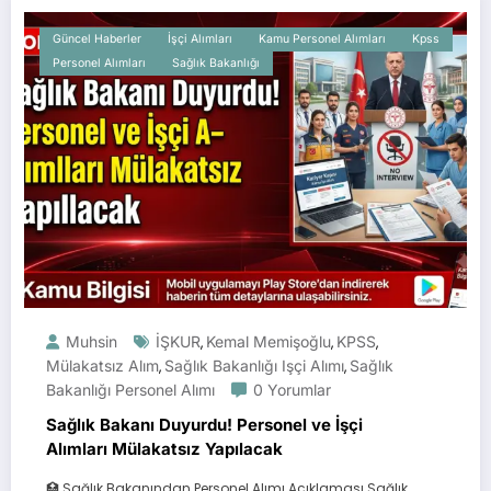
Güncel Haberler
İşçi Alımları
Kamu Personel Alımları
Kpss
Personel Alımları
Sağlık Bakanlığı
Muhsin
İŞKUR
Kemal Memişoğlu
KPSS
,
,
,
Mülakatsız Alım
Sağlık Bakanlığı Işçi Alımı
Sağlık
,
,
Bakanlığı Personel Alımı
0 Yorumlar
Sağlık Bakanı Duyurdu! Personel ve İşçi
Alımları Mülakatsız Yapılacak
🏥 Sağlık Bakanından Personel Alımı Açıklaması Sağlık