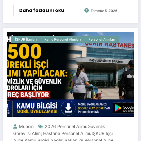
Daha fazlasını oku
Temmuz 5, 2026
İŞKUR İlanları
Kamu Personel Alımları
Personel Alımları
Muhsin
2026 Personel Alımı
Güvenlik
,
Görevlisi Alımı
Hastane Personel Alımı
İŞKUR Işçi
,
,
Alımı
Kamu Bilgisi
Sağlık Bakanlığı Personel Alımı
,
,
,