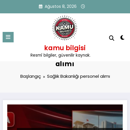
İçeriğe
Ağustos 8, 2026
atla
kamu bilgisi
Etiket: Sağlık Bakanlığı personel
Resmî bilgiler, güvenilir kaynak.
alımı
Başlangıç
Sağlık Bakanlığı personel alımı