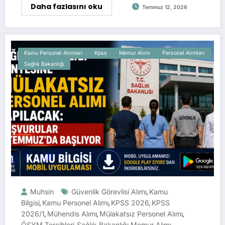
Daha fazlasını oku
Temmuz 12, 2026
Kamu Personel Alımları
Kpss
Memur Alımı
Personel Alımları
Sağlık Bakanlığı
Muhsin
Güvenlik Görevlisi Alımı
Kamu
,
Bilgisi
Kamu Personel Alımı
KPSS 2026
KPSS
,
,
,
2026/1
Mühendis Alımı
Mülakatsız Personel Alımı
,
,
,
ÖSYM Tercihleri
Sağlık Bakanlığı Memur Alımı