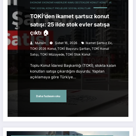
EKONOMI
EKONOMI HABERLERI
KAMU DESTEKLERI
KONUT
KONUT VE
TOKİ
SOSYAL KONUT PROJELERI
SOSYAL KONUTLAR
TOKİ’den ikamet şartsız konut
satışı: 25 ilde stok evler satışa
çıktı 🏠
,
Muhsin
Şubat 16, 2026
Ikamet Şartsız Ev
,
,
TOKİ 2026 Konut
TOKİ Başvuru Şartları
TOKİ Konut
,
,
Satışı
TOKİ Müzayede
TOKİ Stok Konut
Toplu Konut İdaresi Başkanlığı (TOKİ), stokta kalan
konutları satışa çıkardığını duyurdu. Yapılan
açıklamaya göre Türkiye…
Daha fazlasını oku