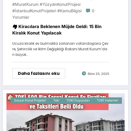
#MuratKurum #YüzyılınKonutProjesi
#İstanbulKonutProjeleri #KamuBilgisi
0
Yorumlar
🏘️ Kiracılara Beklenen Müjde Geldi: 15 Bin
Kiralık Konut Yapılacak
Ucuza kiralık ev bulmakta zorlanan vatandaşlara Çev
re, Şehircilik ve İklim Değişikliği Bakanı Murat Kurum’da
n büyük…
Daha fazlasını oku
Ekim 25, 2025
Sosyal Konut Projeleri
Toki
TOKİ Duyuruları
TOKİ Haberleri