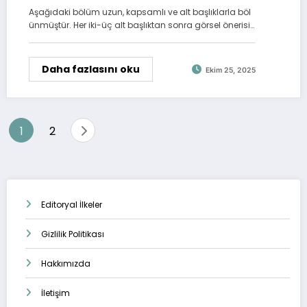
Vade ile 81 İlde Fırsat
Aşağıdaki bölüm uzun, kapsamlı ve alt başlıklarla böl
ünmüştür. Her iki-üç alt başlıktan sonra görsel önerisi…
Daha fazlasını oku
Ekim 25, 2025
Yazı
1
2
sayfalaması
Editoryal İlkeler
Gizlilik Politikası
Hakkımızda
İletişim