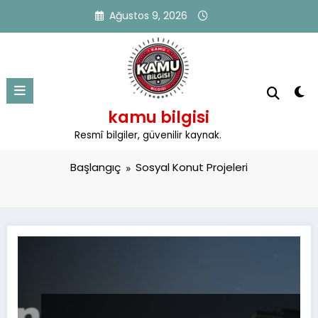
İçeriğe
Ağustos 9, 2026
atla
kamu bilgisi
Kategori: Sosyal Konut Projeleri
Resmî bilgiler, güvenilir kaynak.
Başlangıç
Sosyal Konut Projeleri