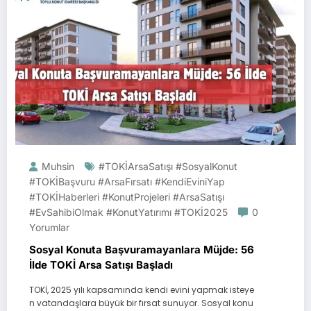
Muhsin
#TOKİArsaSatışı #SosyalKonut
#TOKİBaşvuru #ArsaFırsatı #KendiEviniYap
#TOKİHaberleri #KonutProjeleri #ArsaSatışı
#EvSahibiOlmak #KonutYatırımı #TOKİ2025
0
Yorumlar
Sosyal Konuta Başvuramayanlara Müjde: 56
İlde TOKİ Arsa Satışı Başladı
TOKİ, 2025 yılı kapsamında kendi evini yapmak isteye
n vatandaşlara büyük bir fırsat sunuyor. Sosyal konu