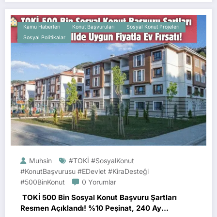
Kamu Haberleri
Konut Başvuruları
Sosyal Konut Projeleri
Sosyal Politikalar
Muhsin
#TOKİ #SosyalKonut
#KonutBaşvurusu #eDevlet #KiraDesteği
#500BinKonut
0 Yorumlar
TOKİ 500 Bin Sosyal Konut Başvuru Şartları
Resmen Açıklandı! %10 Peşinat, 240 Ay