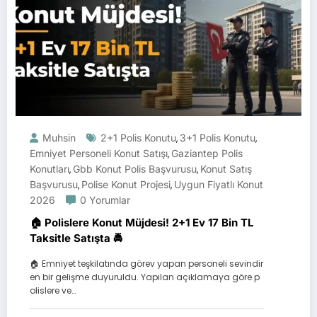
Muhsin
2+1 Polis Konutu
3+1 Polis Konutu
,
,
Emniyet Personeli Konut Satışı
Gaziantep Polis
,
Konutları
Gbb Konut Polis Başvurusu
Konut Satış
,
,
Başvurusu
Polise Konut Projesi
Uygun Fiyatlı Konut
,
,
2026
0 Yorumlar
🏠 Polislere Konut Müjdesi! 2+1 Ev 17 Bin TL
Taksitle Satışta 🚔
🏠 Emniyet teşkilatında görev yapan personeli sevindir
en bir gelişme duyuruldu. Yapılan açıklamaya göre p
olislere ve…