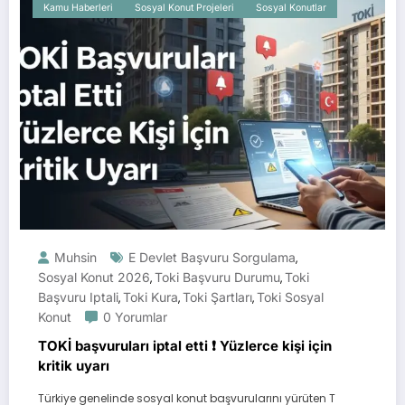
Kamu Haberleri
Sosyal Konut Projeleri
Sosyal Konutlar
Muhsin
E Devlet Başvuru Sorgulama
,
Sosyal Konut 2026
Toki Başvuru Durumu
Toki
,
,
Başvuru Iptali
Toki Kura
Toki Şartları
Toki Sosyal
,
,
,
Konut
0 Yorumlar
TOKİ başvuruları iptal etti ❗ Yüzlerce kişi için
kritik uyarı
Türkiye genelinde sosyal konut başvurularını yürüten T