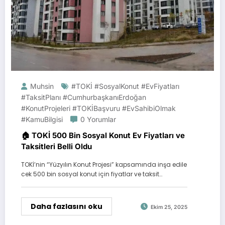
Muhsin
#TOKİ #SosyalKonut #EvFiyatları
#TaksitPlanı #CumhurbaşkanıErdoğan
#KonutProjeleri #TOKİBaşvuru #EvSahibiOlmak
#KamuBilgisi
0 Yorumlar
🏠 TOKİ 500 Bin Sosyal Konut Ev Fiyatları ve
Taksitleri Belli Oldu
TOKİ’nin “Yüzyılın Konut Projesi” kapsamında inşa edile
cek 500 bin sosyal konut için fiyatlar ve taksit…
Daha fazlasını oku
Ekim 25, 2025