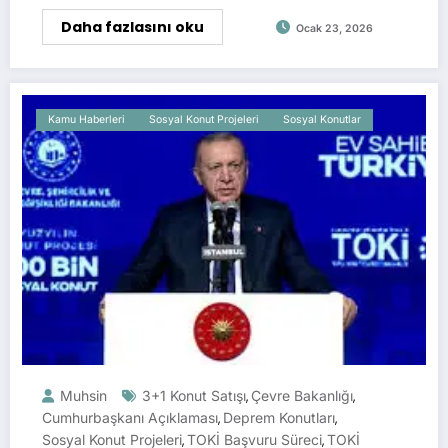
Daha fazlasını oku
Ocak 23, 2026
Kamu Haberleri
Sosyal Konut Projeleri
Sosyal Konutlar
Muhsin
3+1 Konut Satışı
Çevre Bakanlığı
,
,
Cumhurbaşkanı Açıklaması
Deprem Konutları
,
,
Sosyal Konut Projeleri
TOKİ Başvuru Süreci
TOKİ
,
,