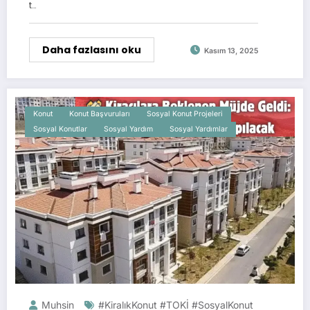
t…
Daha fazlasını oku
Kasım 13, 2025
Konut
Konut Başvuruları
Sosyal Konut Projeleri
Sosyal Konutlar
Sosyal Yardım
Sosyal Yardımlar
Muhsin
#KiralıkKonut #TOKİ #SosyalKonut