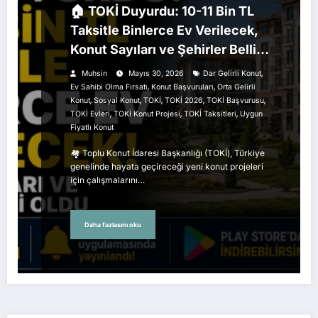
🏠 TOKİ Duyurdu: 10-11 Bin TL
Taksitle Binlerce Ev Verilecek,
Konut Sayıları ve Şehirler Belli
Oldu
,
Muhsin
Mayıs 30, 2026
Dar Gelirli Konut
,
,
Ev Sahibi Olma Fırsatı
Konut Başvuruları
Orta Gelirli
,
,
,
,
,
Konut
Sosyal Konut
TOKİ
TOKİ 2026
TOKİ Başvurusu
,
,
,
TOKİ Evleri
TOKİ Konut Projesi
TOKİ Taksitleri
Uygun
Fiyatlı Konut
🏘️ Toplu Konut İdaresi Başkanlığı (TOKİ), Türkiye
genelinde hayata geçireceği yeni konut projeleri
için çalışmalarını…
Daha fazlasını oku