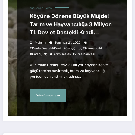
EKONOMI
GÜNDEM
Köyüne Dönene Büyük Müjde!
Tarım ve Hayvancılığa 3 Milyon
TL Devlet Destekli Kredi
Başvuruları Başladı!
Muhsin
Temmuz 21, 2025
,
,
,
#DevletDestekliKredi
#GençÇiftçi
#Hayvancılık
,
,
#KadınÇiftçi
#TarımDestek
#ziraatbankası
🎯 Kırsala Dönüş Teşvik Ediliyor!Köyden kente
göçü tersine çevirmek, tarım ve hayvancılığı
yeniden canlandırmak adına…
Daha fazlasını oku