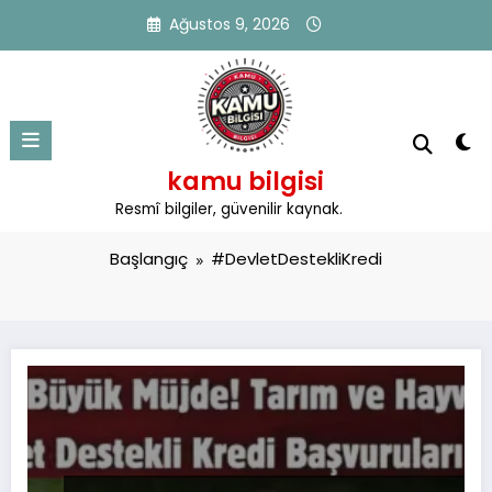
İçeriğe
Ağustos 9, 2026
atla
kamu bilgisi
Etiket: #DevletDestekliKredi
Resmî bilgiler, güvenilir kaynak.
Başlangıç
#DevletDestekliKredi