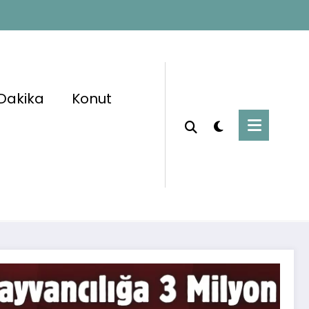
Dakika
Konut
Başlangıç
Ekonomi
ene Büyük Müjde! Tarım ve Hayvancılığa 3
TL Devlet Destekli Kredi Başvuruları Başladı!