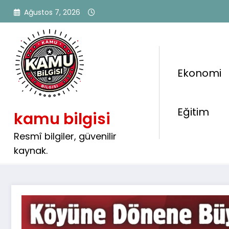
İçeriğe
Ağustos 7, 2026
atla
Ekonomi
Köyüne Dönene Büyük Mü
Eğitim
kamu bilgisi
ve Hayvancılığa 3 Milyon 
Destekli Kredi Başvurular
Resmî bilgiler, güvenilir
kaynak.