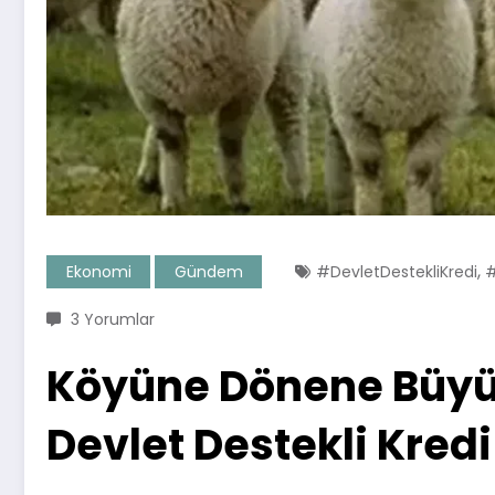
,
Ekonomi
Gündem
#DevletDestekliKredi
#
3 Yorumlar
Köyüne Dönene Büyük
Devlet Destekli Kredi