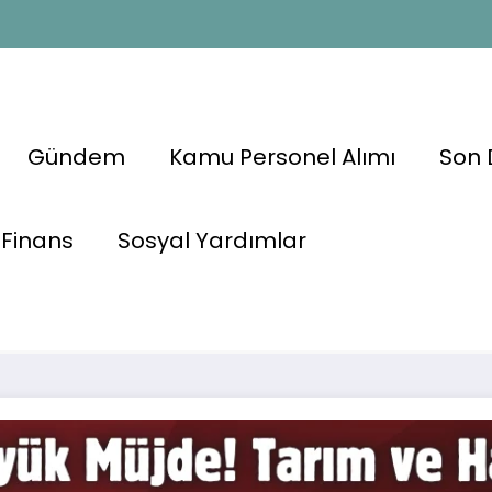
Gündem
Kamu Personel Alımı
Son 
jde! Tarım
Finans
Sosyal Yardımlar
TL Devlet
Köyüne Dön
Milyon 
ı Başladı!