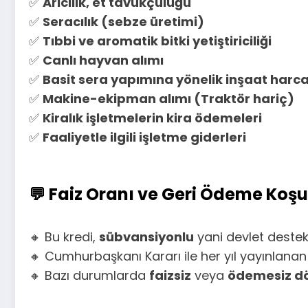
✅
Arıcılık, et tavukçuluğu
✅
Seracılık (sebze üretimi)
✅
Tıbbi ve aromatik bitki yetiştiriciliği
✅
Canlı hayvan alımı
✅
Basit sera yapımına yönelik inşaat harc
✅
Makine-ekipman alımı (Traktör hariç)
✅
Kiralık işletmelerin kira ödemeleri
✅
Faaliyetle ilgili işletme giderleri
💬
Faiz Oranı ve Geri Ödeme Koşul
🔸 Bu kredi,
sübvansiyonlu
yani devlet destekl
🔸 Cumhurbaşkanı Kararı ile her yıl yayınlanan 
🔸 Bazı durumlarda
faizsiz
veya
ödemesiz d