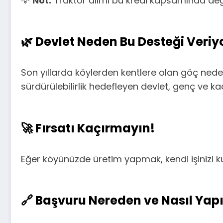
💡
Not:
Traktör alımı bu kredi kapsamında değild
🌿
Devlet Neden Bu Desteği Veriy
Son yıllarda köylerden kentlere olan göç nede
sürdürülebilirlik hedefleyen devlet, genç ve ka
🚀
Fırsatı Kaçırmayın!
Eğer köyünüzde üretim yapmak, kendi işinizi 
🔗
Başvuru Nereden ve Nasıl Yapı