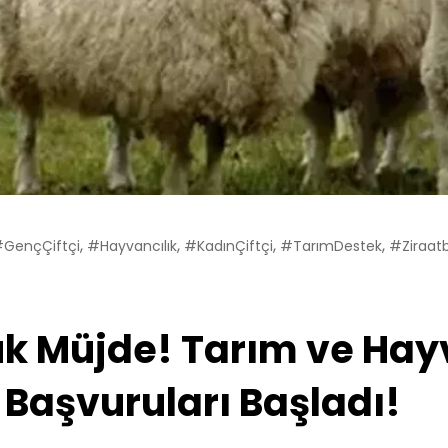
,
,
,
,
GençÇiftçi
#Hayvancılık
#KadınÇiftçi
#TarımDestek
#ziraat
 Müjde! Tarım ve Hayva
 Başvuruları Başladı!