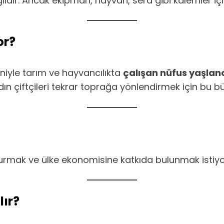
ir. Ancak ekipman, hayvan, sera gibi kalemler için k
or?
niyle tarım ve hayvancılıkta
çalışan nüfus yaşlan
dın çiftçileri tekrar toprağa yönlendirmek için bu bü
kurmak ve ülke ekonomisine katkıda bulunmak istiy
lır?