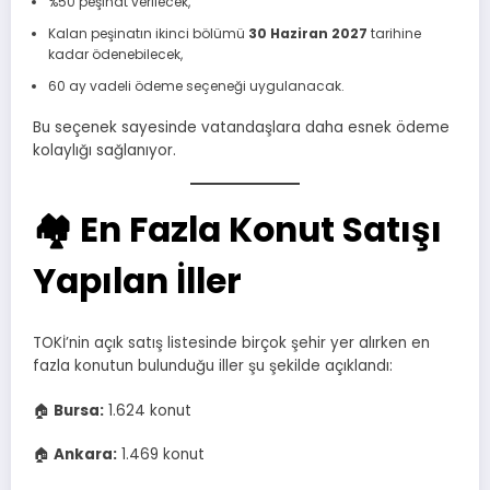
%50 peşinat verilecek,
Kalan peşinatın ikinci bölümü
30 Haziran 2027
tarihine
kadar ödenebilecek,
60 ay vadeli ödeme seçeneği uygulanacak.
Bu seçenek sayesinde vatandaşlara daha esnek ödeme
kolaylığı sağlanıyor.
🏘️ En Fazla Konut Satışı
Yapılan İller
TOKİ’nin açık satış listesinde birçok şehir yer alırken en
fazla konutun bulunduğu iller şu şekilde açıklandı:
🏠
Bursa:
1.624 konut
🏠
Ankara:
1.469 konut