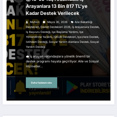
Arayanlara 13 Bin 817 TL’ye
Kadar Destek Verilecek
Muhsin
Mayıs 30, 2026
Aile Bakanlığı
,
,
,
Destekleri
Devlet Destekleri 2026
Iş Arayanlara Destek
,
,
Iş Başvuru Desteği
Işe Başlama Yardımı
Işe
,
,
,
Yönlendirme Yardımı
İŞKUR Destekleri
Işsizlere Destek
,
,
Istihdam Desteği
Sosyal Yardım Alanlara Destek
Sosyal
Yardım Desteği
💼 İş arayan vatandaşlara yönelik önemli bir
destek programı hayata geçiriliyor. Aile ve Sosyal
Hizmetler…
Daha fazlasını oku