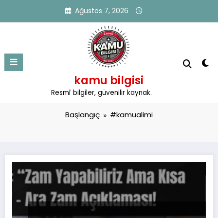
İçeriğe
Ağustos 7, 2026
atla
kamu bilgisi
Etiket: #kamualimi
Resmî bilgiler, güvenilir kaynak.
Başlangıç
#kamualimi