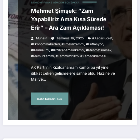
EKONOMI
FINANS
GÜNDEM
SON DAKIKA
Mehmet Şimşek: “Zam
Yapabiliriz Ama Kısa Sürede
Erir” – Ara Zam Açıklaması!
,
Muhsin
Temmuz 16, 2025
#asgariucret
,
,
,
#ekonomihaberleri
#emeklizammi
#enflasyon
,
,
,
#kamualimi
#kizilcahamamkampi
#mehmetsimsek
,
,
#memurzammi
#temmuz2025
#zamaciklamasi
AK Parti’nin Kızılcahamam kampı bu yıl yine
dikkat çeken gelişmelere sahne oldu. Hazine ve
Maliye…
Daha fazlasını oku