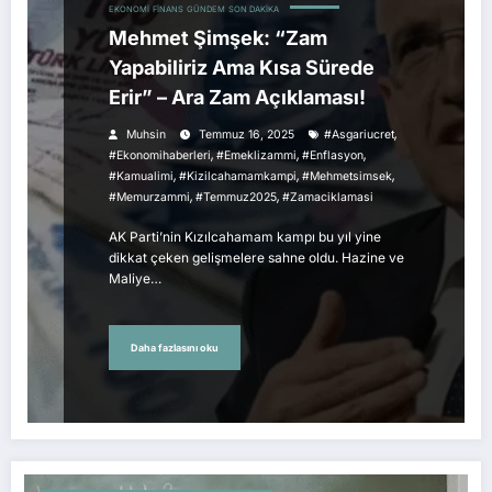
EKONOMI
FINANS
GÜNDEM
SON DAKIKA
Mehmet Şimşek: “Zam
Yapabiliriz Ama Kısa Sürede
Erir” – Ara Zam Açıklaması!
,
Muhsin
Temmuz 16, 2025
#asgariucret
,
,
,
#ekonomihaberleri
#emeklizammi
#enflasyon
,
,
,
#kamualimi
#kizilcahamamkampi
#mehmetsimsek
,
,
#memurzammi
#temmuz2025
#zamaciklamasi
AK Parti’nin Kızılcahamam kampı bu yıl yine
dikkat çeken gelişmelere sahne oldu. Hazine ve
Maliye…
Daha fazlasını oku