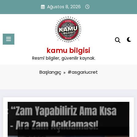
İçeriğe
Ağustos 8, 2026
atla
kamu bilgisi
Etiket: #asgariucret
Resmî bilgiler, güvenilir kaynak.
Başlangıç
#asgariucret