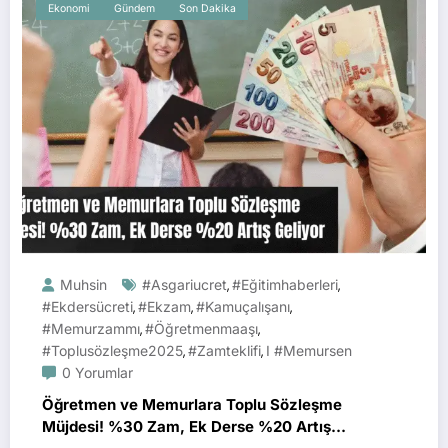
Ekonomi
Gündem
Son Dakika
Muhsin
#asgariucret
#eğitimhaberleri
,
,
#ekdersücreti
#ekzam
#kamuçalışanı
,
,
,
#memurzammı
#öğretmenmaaşı
,
,
#toplusözleşme2025
#zamteklifi
I #memursen
,
,
0 Yorumlar
Öğretmen ve Memurlara Toplu Sözleşme
Müjdesi! %30 Zam, Ek Derse %20 Artış