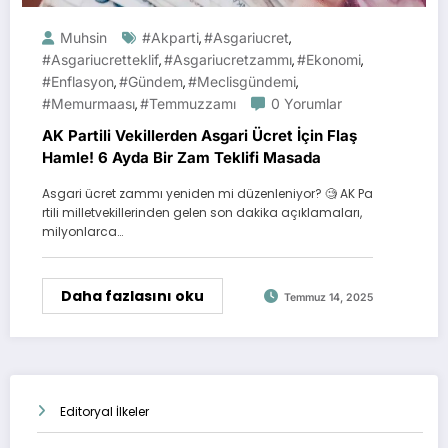
Muhsin
#akparti
#asgariucret
,
,
#asgariucretteklif
#asgariucretzammı
#ekonomi
,
,
,
#enflasyon
#gündem
#meclisgündemi
,
,
,
#memurmaası
#temmuzzamı
0 Yorumlar
,
AK Partili Vekillerden Asgari Ücret İçin Flaş
Hamle! 6 Ayda Bir Zam Teklifi Masada
Asgari ücret zammı yeniden mi düzenleniyor? 🧐 AK Pa
rtili milletvekillerinden gelen son dakika açıklamaları,
milyonlarca…
Daha fazlasını oku
Temmuz 14, 2025
Editoryal İlkeler