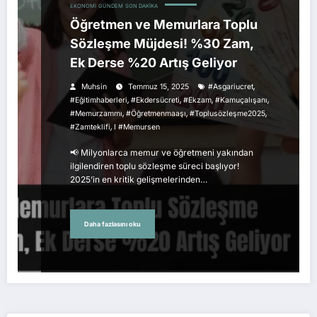
EKONOMI
GÜNDEM
SON DAKIKA
Öğretmen ve Memurlara Toplu
Sözleşme Müjdesi! %30 Zam,
Ek Derse %20 Artış Geliyor
,
Muhsin
Temmuz 15, 2025
#asgariucret
,
,
,
,
#eğitimhaberleri
#ekdersücreti
#ekzam
#kamuçalışanı
,
,
,
#memurzammı
#öğretmenmaaşı
#toplusözleşme2025
,
#zamteklifi
I #memursen
📢 Milyonlarca memur ve öğretmeni yakından
ilgilendiren toplu sözleşme süreci başlıyor!
2025’in en kritik gelişmelerinden…
Daha fazlasını oku