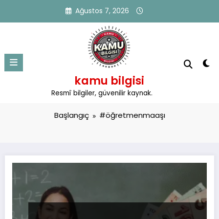
İçeriğe
Ağustos 7, 2026
atla
kamu bilgisi
Etiket: #öğretmenmaaşı
Resmî bilgiler, güvenilir kaynak.
Başlangıç
#öğretmenmaaşı