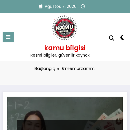
İçeriğe
Ağustos 7, 2026
atla
kamu bilgisi
Etiket: #memurzammı
Resmî bilgiler, güvenilir kaynak.
Başlangıç
#memurzammı