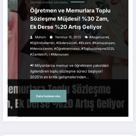
EKONOMI
GÜNDEM
SON DAKIKA
Öğretmen ve Memurlara Toplu
Sözleşme Müjdesi! %30 Zam,
Ek Derse %20 Artış Geliyor
,
Muhsin
Temmuz 15, 2025
#asgariucret
,
,
,
,
#eğitimhaberleri
#ekdersücreti
#ekzam
#kamuçalışanı
,
,
,
#memurzammı
#öğretmenmaaşı
#toplusözleşme2025
,
#zamteklifi
I #memursen
📢 Milyonlarca memur ve öğretmeni yakından
ilgilendiren toplu sözleşme süreci başlıyor!
2025’in en kritik gelişmelerinden…
Daha fazlasını oku