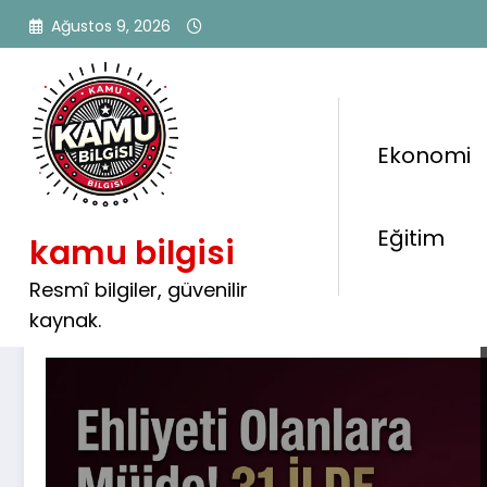
İçeriğe
Ağustos 9, 2026
atla
Ekonomi
Etiket: kariyer ilanları
Eğitim
kamu bilgisi
Resmî bilgiler, güvenilir
kaynak.