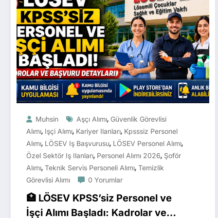
,
Muhsin
Aşçı Alımı
Güvenlik Görevlisi
,
,
,
Alımı
Işçi Alımı
Kariyer Ilanları
Kpsssiz Personel
,
,
,
Alımı
LÖSEV Iş Başvurusu
LÖSEV Personel Alımı
,
,
Özel Sektör Iş Ilanları
Personel Alımı 2026
Şoför
,
,
Alımı
Teknik Servis Personeli Alımı
Temizlik
Görevlisi Alımı
0 Yorumlar
🏥 LÖSEV KPSS’siz Personel ve
İşçi Alımı Başladı: Kadrolar ve