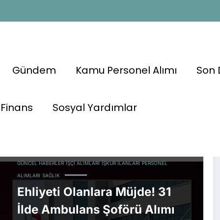
Gündem
Kamu Personel Alımı
Son 
Finans
Sosyal Yardımlar
GÜNCEL HABERLER
İŞÇI ALIMLARI
İŞKUR İLANLARI
PERSONEL
ALIMLARI
SAĞLIK
Ehliyeti Olanlara Müjde! 31
İlde Ambulans Şoförü Alımı