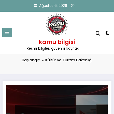
İçeriğe
Ağustos 6, 2026
atla
kamu bilgisi
Etiket: Kültür ve Turizm Bakanlığı
Resmî bilgiler, güvenilir kaynak.
Başlangıç
Kültür ve Turizm Bakanlığı