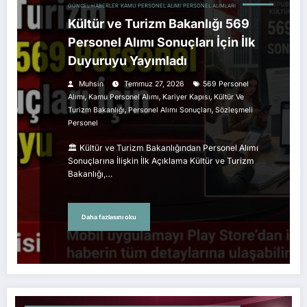
GÜNCEL HABERLER
KAMU PERSONEL ALIMI
PERSONEL ALIMLARI
Kültür ve Turizm Bakanlığı 569
Personel Alımı Sonuçları İçin İlk
Duyuruyu Yayımladı
Muhsin
Temmuz 27, 2026
569 Personel
,
,
,
Alımı
Kamu Personel Alımı
Kariyer Kapısı
Kültür Ve
,
,
Turizm Bakanlığı
Personel Alımı Sonuçları
Sözleşmeli
Personel
🏛️ Kültür ve Turizm Bakanlığından Personel Alımı
Sonuçlarına İlişkin İlk Açıklama Kültür ve Turizm
Bakanlığı,…
Daha fazlasını oku