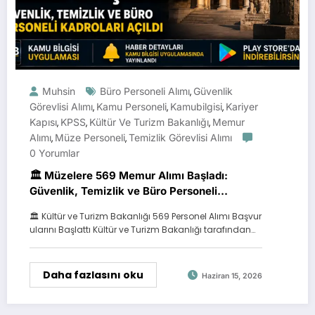
Muhsin
Büro Personeli Alımı
Güvenlik
,
Görevlisi Alımı
Kamu Personeli
Kamubilgisi
Kariyer
,
,
,
Kapısı
KPSS
Kültür Ve Turizm Bakanlığı
Memur
,
,
,
Alımı
Müze Personeli
Temizlik Görevlisi Alımı
,
,
0 Yorumlar
🏛️ Müzelere 569 Memur Alımı Başladı:
Güvenlik, Temizlik ve Büro Personeli
Kadroları Açıldı
🏛️ Kültür ve Turizm Bakanlığı 569 Personel Alımı Başvur
ularını Başlattı Kültür ve Turizm Bakanlığı tarafından…
Daha fazlasını oku
Haziran 15, 2026