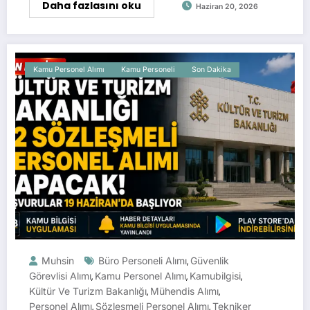
Daha fazlasını oku
Haziran 20, 2026
Kamu Personel Alımı
Kamu Personeli
Son Dakika
Muhsin
Büro Personeli Alımı
Güvenlik
,
Görevlisi Alımı
Kamu Personel Alımı
Kamubilgisi
,
,
,
Kültür Ve Turizm Bakanlığı
Mühendis Alımı
,
,
Personel Alımı
Sözleşmeli Personel Alımı
Tekniker
,
,