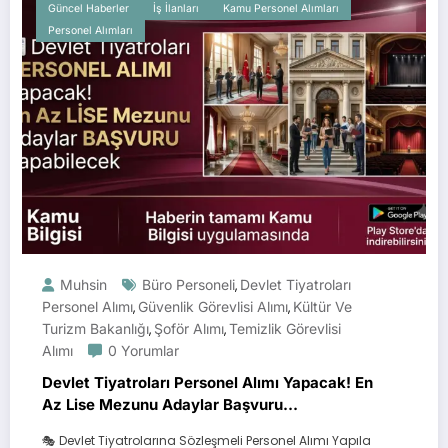
Güncel Haberler
İş İlanları
Kamu Personel Alımları
Personel Alımları
Muhsin
Büro Personeli
Devlet Tiyatroları
,
Personel Alımı
Güvenlik Görevlisi Alımı
Kültür Ve
,
,
Turizm Bakanlığı
Şoför Alımı
Temizlik Görevlisi
,
,
Alımı
0 Yorumlar
Devlet Tiyatroları Personel Alımı Yapacak! En
Az Lise Mezunu Adaylar Başvuru
Yapabilecek
🎭 Devlet Tiyatrolarına Sözleşmeli Personel Alımı Yapıla