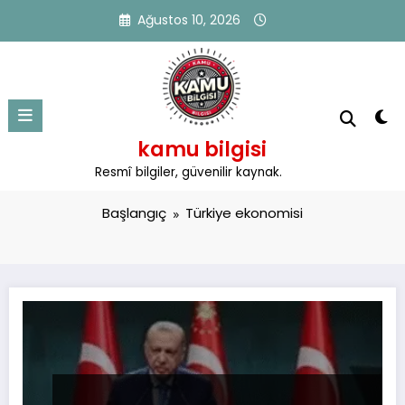
İçeriğe
Ağustos 10, 2026
atla
kamu bilgisi
Etiket: Türkiye ekonomisi
Resmî bilgiler, güvenilir kaynak.
Başlangıç
Türkiye ekonomisi