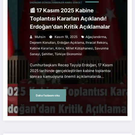
EKONOMI
GÜNCEL HABERLER
KAMU
SIYASET
📰 17 Kasım 2025 Kabine
Toplantısı Kararları Açıklandı!
Erdoğan’dan Kritik Açıklamalar
,
Muhsin
Kasım 19, 2025
Ağaçlandırma
,
,
,
Deprem Konutları
Erdoğan Açıklama
Ihracat Rekoru
,
,
,
Kabine Kararları
Kıbrıs
Millet Kütüphanesi
Savunma
,
,
Sanayi
Şehitler
Türkiye Ekonomisi
Cumhurbaşkanı Recep Tayyip Erdoğan, 17 Kasım
2025 tarihinde gerçekleştirilen kabine toplantısı
sonrası kamuoyuna önemli açıklamalarda…
Daha fazlasını oku