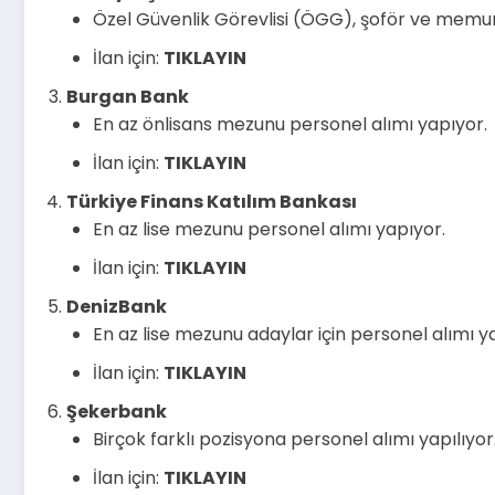
Özel Güvenlik Görevlisi (ÖGG), şoför ve memur 
İlan için:
TIKLAYIN
Burgan Bank
En az önlisans mezunu personel alımı yapıyor.
İlan için:
TIKLAYIN
Türkiye Finans Katılım Bankası
En az lise mezunu personel alımı yapıyor.
İlan için:
TIKLAYIN
DenizBank
En az lise mezunu adaylar için personel alımı ya
İlan için:
TIKLAYIN
Şekerbank
Birçok farklı pozisyona personel alımı yapılıyor
İlan için:
TIKLAYIN