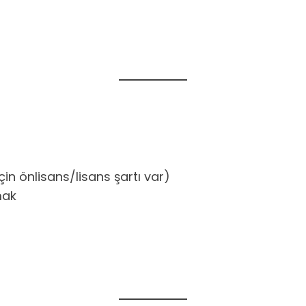
in önlisans/lisans şartı var)
mak