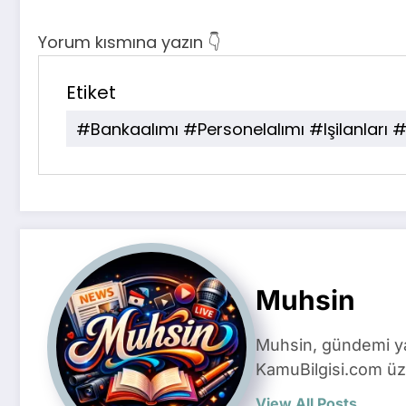
Yorum kısmına yazın 👇
Etiket
#bankaalımı #personelalımı #işilanları
Muhsin
Muhsin, gündemi yak
KamuBilgisi.com üze
View All Posts