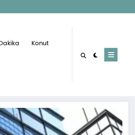
Dakika
Konut
Başlangıç
Banka Haberleri
ka En Az Lise Mezunu Personel Alımı Yapıyor