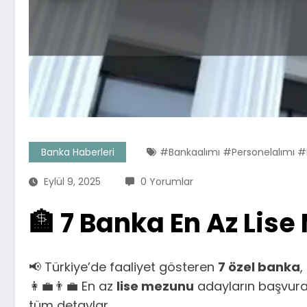
Banka Haberleri
#bankaalımı #personelalımı #
Eylül 9, 2025
0 Yorumlar
🏦 7 Banka En Az Lis
📢 Türkiye’de faaliyet gösteren
7 özel banka
,
👩‍💼👨‍💼 En az
lise mezunu
adayların başvurab
tüm detaylar…