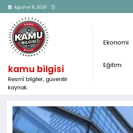
İçeriğe
Ağustos 8, 2026
atla
Ekonomi
🏦 7 Banka En Az Lise Mez
Eğitim
kamu bilgisi
Alımı Yapıyor
Resmî bilgiler, güvenilir
kaynak.