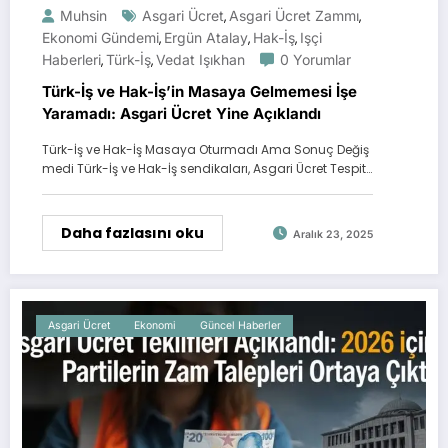
Muhsin
Asgari Ücret
Asgari Ücret Zammı
,
,
Ekonomi Gündemi
Ergün Atalay
Hak-İş
Işçi
,
,
,
Haberleri
Türk-İş
Vedat Işıkhan
0 Yorumlar
,
,
Türk-İş ve Hak-İş’in Masaya Gelmemesi İşe
Yaramadı: Asgari Ücret Yine Açıklandı
Türk-İş ve Hak-İş Masaya Oturmadı Ama Sonuç Değiş
medi Türk-İş ve Hak-İş sendikaları, Asgari Ücret Tespit…
Daha fazlasını oku
Aralık 23, 2025
Asgari Ücret
Ekonomi
Güncel Haberler