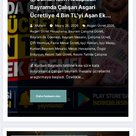
Bayramda Çalışan Asgari
Ücretliye 4 Bin TL’yi Aşan Ek
Ödeme
,
Muhsin
Mayıs 26, 2026
Asgari Ücret 2026
,
,
Asgari Ücret Hesaplama
Bayram Çalışma Ücreti
,
,
,
Bayram Ek Ödemesi
Bayram Mesaisi
Çalışma Ücreti
,
,
,
,
Çift Yevmiye
Fazla Mesai Ücreti
Işçi Hakları
Işçi Maaşı
,
,
Kurban Bayramı Mesaisi
Mesai Hesaplama
Özgür
,
,
Erdursun
Resmi Tatil Ücreti
Resmi Tatilde Çalışma
💰 Kurban Bayramı tatiline kısa süre kala
milyonlarca çalışan bayram mesaisi ücretlerini
araştırmaya başladı. Özellikle…
Daha fazlasını oku