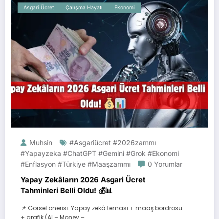
Asgari Ücret
Çalışma Hayatı
Ekonomi
Muhsin
#asgariücret #2026zammı
#yapayzeka #ChatGPT #Gemini #Grok #ekonomi
#enflasyon #Türkiye #maaşzammı
0 Yorumlar
Yapay Zekâların 2026 Asgari Ücret
Tahminleri Belli Oldu! 💰📊
📌 Görsel önerisi: Yapay zekâ teması + maaş bordrosu
+ grafik (AI – Money –…