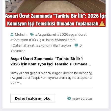
Muhsin
#asgariücret #2026asgariücret
#komisyon #Türkİş #Hakİş #maaşzammı
#çalışmahayatı #ekonomi #enflasyon
0
Yorumlar
Asgari Ücret Zammında “Tarihte Bir İlk”:
2026 İçin Komisyon İşçi Temsilcisi Olmadan
Toplanacak ⚠️
2026 yılında geçerli olacak asgari ücretin belirleneceğ
i Asgari Ücret Tespit Komisyonu aralık ayında toplana
cak —…
Daha fazlasını oku
Kasım 30, 2025