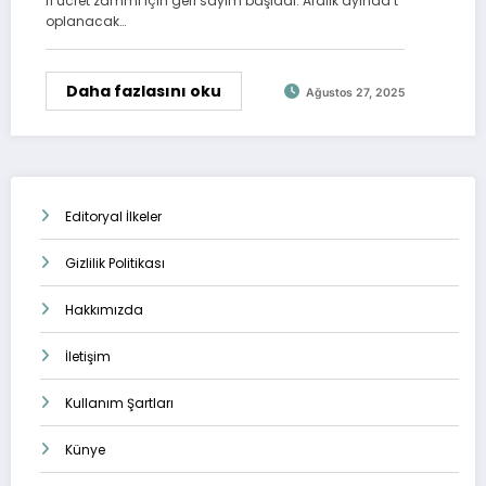
ri ücret zammı için geri sayım başladı. Aralık ayında t
oplanacak…
Daha fazlasını oku
Ağustos 27, 2025
Editoryal İlkeler
Gizlilik Politikası
Hakkımızda
İletişim
Kullanım Şartları
Künye