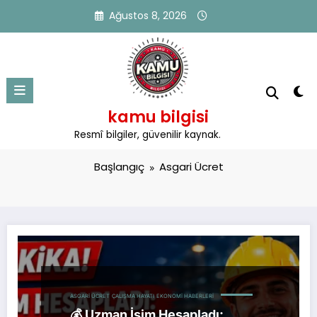
İçeriğe
Ağustos 8, 2026
atla
kamu bilgisi
Kategori: Asgari Ücret
Resmî bilgiler, güvenilir kaynak.
Başlangıç
Asgari Ücret
ASGARI ÜCRET
ÇALIŞMA HAYATI
EKONOMI HABERLERI
💰 Uzman İsim Hesapladı: