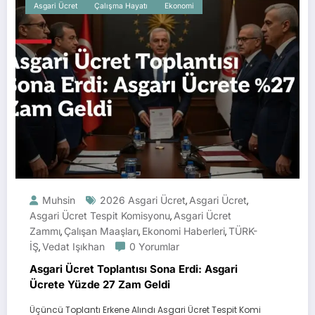
Asgari Ücret
Çalışma Hayatı
Ekonomi
Muhsin
2026 Asgari Ücret
Asgari Ücret
,
,
Asgari Ücret Tespit Komisyonu
Asgari Ücret
,
Zammı
Çalışan Maaşları
Ekonomi Haberleri
TÜRK-
,
,
,
İŞ
Vedat Işıkhan
0 Yorumlar
,
Asgari Ücret Toplantısı Sona Erdi: Asgari
Ücrete Yüzde 27 Zam Geldi
Üçüncü Toplantı Erkene Alındı Asgari Ücret Tespit Komi