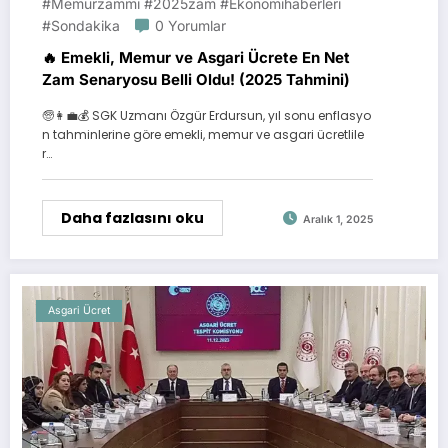
#memurzammı #2025zam #ekonomihaberleri
#sondakika
0 Yorumlar
🔥 Emekli, Memur ve Asgari Ücrete En Net
Zam Senaryosu Belli Oldu! (2025 Tahmini)
🧓👩‍💼💰 SGK Uzmanı Özgür Erdursun, yıl sonu enflasyo
n tahminlerine göre emekli, memur ve asgari ücretlile
r…
Daha fazlasını oku
Aralık 1, 2025
Asgari Ücret