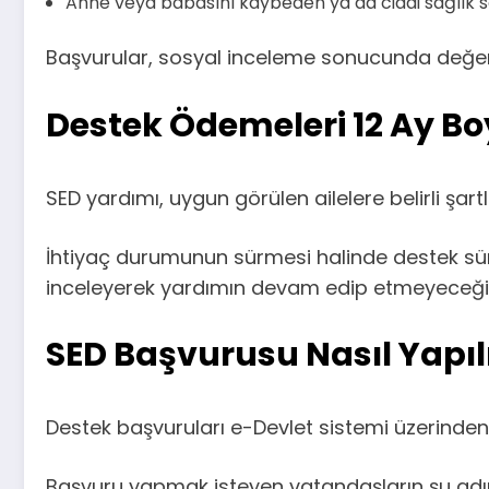
Anne veya babasını kaybeden ya da ciddi sağlık s
Başvurular, sosyal inceleme sonucunda değerle
Destek Ödemeleri 12 Ay B
SED yardımı, uygun görülen ailelere belirli şa
İhtiyaç durumunun sürmesi halinde destek süresi
inceleyerek yardımın devam edip etmeyeceğin
SED Başvurusu Nasıl Yapıl
Destek başvuruları e-Devlet sistemi üzerinden k
Başvuru yapmak isteyen vatandaşların şu adım