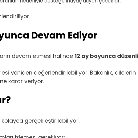
orunları nedeniyle desteğe ihtiyaç duyan çocuklar.
ndiriliyor.
oyunca Devam Ediyor
rtların devam etmesi halinde
12 ay boyunca düzenli
 yeniden değerlendirilebiliyor. Bakanlık, ailelerin e
e karar veriyor.
ır?
olayca gerçekleştirilebiliyor.
ları izlemesi gerekiyor: