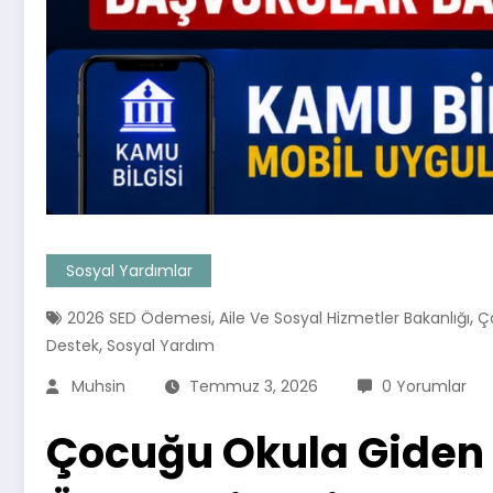
Sosyal Yardımlar
,
,
2026 SED Ödemesi
Aile Ve Sosyal Hizmetler Bakanlığı
Ç
,
Destek
Sosyal Yardım
Muhsin
Temmuz 3, 2026
0 Yorumlar
Çocuğu Okula Giden A