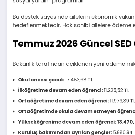
sosyal yardım programıdır.
Bu destek sayesinde ailelerin ekonomik yükün
hedeflenmektedir. Hak sahibi ailelere ödemele
Temmuz 2026 Güncel SED 
Bakanlık tarafından açıklanan yeni ödeme mikt
Okul öncesi çocuk:
7.483,68 TL
İlköğretime devam eden öğrenci:
11.225,52 TL
Ortaöğretime devam eden öğrenci:
11.973,89 T
Ortaöğretimde okula devam etmeyen öğrenc
Yükseköğrenime devam eden öğrenci:
13.470,
Kuruluş bakımından ayrılan gençler:
5.986,94 