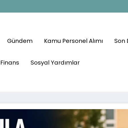
Gündem
Kamu Personel Alımı
Son 
re 12 Ay
Finans
Sosyal Yardımlar
stek Ödemesi
Çocuğu Okula
Des
ladı