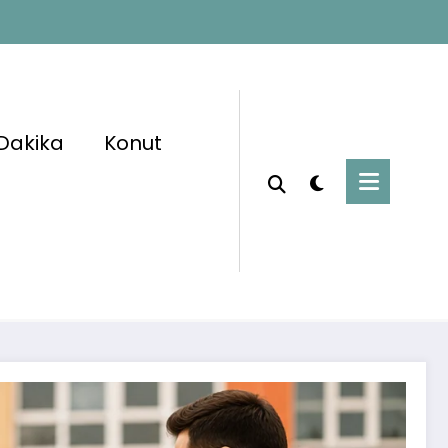
Dakika
Konut
Başlangıç
Sosyal Yardımlar
 Giden Ailelere 12 Ay Boyunca 13 Bin 470 TL
tek Ödemesi Verilecek: Başvurular Başladı