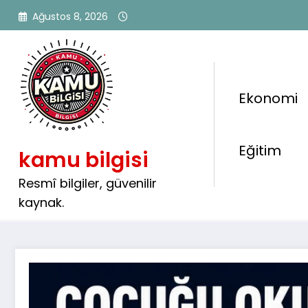
İçeriğe
Ağustos 8, 2026
atla
Ekonomi
Çocuğu Okula Giden Ailele
Eğitim
kamu bilgisi
Boyunca 13 Bin 470 TL De
Verilecek: Başvurular Baş
Resmî bilgiler, güvenilir
kaynak.