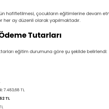
ün hafifletilmesi, çocukların eğitimlerine devam
r her ay düzenli olarak yapılmaktadır.
Ödeme Tutarları
arları eğitim durumuna göre şu şekilde belirlendi:
L
i:
7.483,68 TL
62 TL
TL