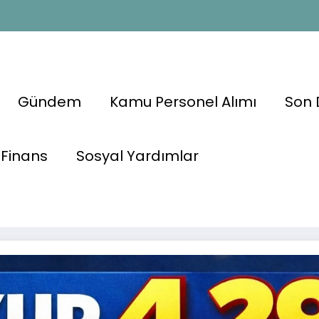
Gündem
Kamu Personel Alımı
Son 
emizlik
Finans
Sosyal Yardımlar
📢
İŞKUR 4.292 Güven