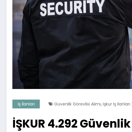
,
İş İlanları
Güvenlik Görevlisi Alımı
Işkur Iş Ilanlar
İŞKUR 4.292 Güvenlik 