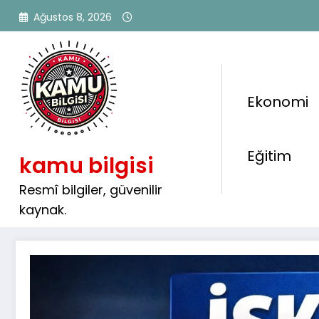
İçeriğe
Ağustos 8, 2026
atla
Ekonomi
İŞKUR 4.292 Güvenlik ve T
Eğitim
kamu bilgisi
Görevlisi Alımı Başladı! 🚨
Resmî bilgiler, güvenilir
kaynak.