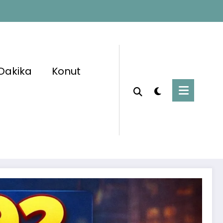
Dakika
Konut
Başlangıç
İş İlanları
lik ve Temizlik Görevlisi Alımı Başladı! 🚨📢